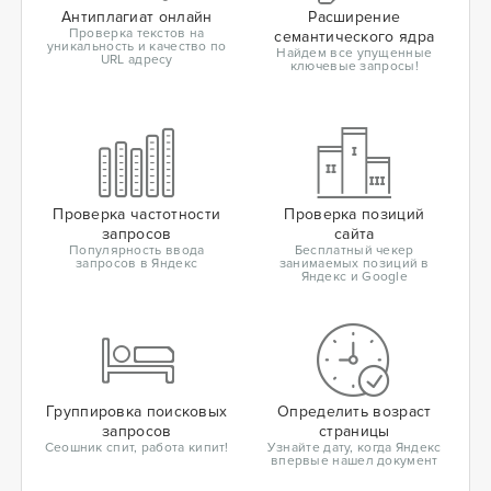
Антиплагиат онлайн
Расширение
Проверка текстов на
семантического ядра
уникальность и качество по
Найдем все упущенные
URL адресу
ключевые запросы!
Проверка частотности
Проверка позиций
запросов
сайта
Популярность ввода
Бесплатный чекер
запросов в Яндекс
занимаемых позиций в
Яндекс и Google
Группировка поисковых
Определить возраст
запросов
страницы
Сеошник спит, работа кипит!
Узнайте дату, когда Яндекс
впервые нашел документ