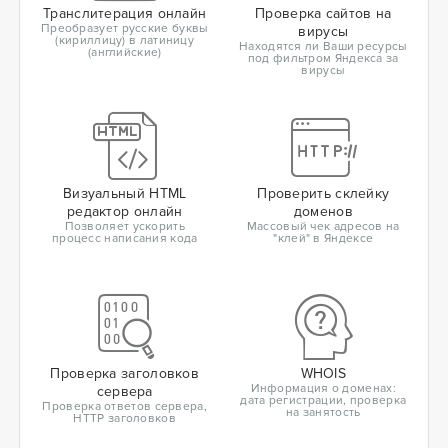
Транслитерация онлайн
Проверка сайтов на
Преобразует русские буквы
вирусы
(кириллицу) в латиницу
Находятся ли Ваши ресурсы
(английские)
под фильтром Яндекса за
вирусы
Визуальный HTML
Проверить склейку
редактор онлайн
доменов
Позволяет ускорить
Массовый чек адресов на
процесс написания кода
"клей" в Яндексе
Проверка заголовков
WHOIS
Информация о доменах:
сервера
дата регистрации, проверка
Проверка ответов сервера,
на занятость
HTTP заголовков