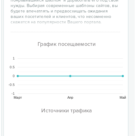
понравившийся шаблон и доработать его под свои
нужды. Выбирая современные шаблоны сайтов, вы
будете впечатлять и предвосхищать ожидания
ваших посетителей и клиентов, что несомненно
скажется на популярности Вашего портала.
График посещаемости
1
0.5
0
-0.5
-1
Март
Апр
Май
Источники трафика