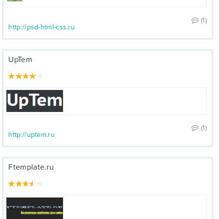
(1)
http://psd-html-css.ru
UpTem
(1)
http://uptem.ru
Ftemplate.ru