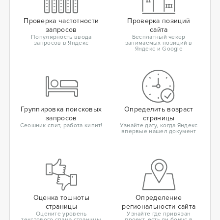
Проверка частотности
Проверка позиций
запросов
сайта
Популярность ввода
Бесплатный чекер
запросов в Яндекс
занимаемых позиций в
Яндекс и Google
Группировка поисковых
Определить возраст
запросов
страницы
Сеошник спит, работа кипит!
Узнайте дату, когда Яндекс
впервые нашел документ
Оценка тошноты
Определение
страницы
региональности сайта
Оцените уровень
Узнайте где привязан
текстового спама страницы
проект, есть ли бонус в