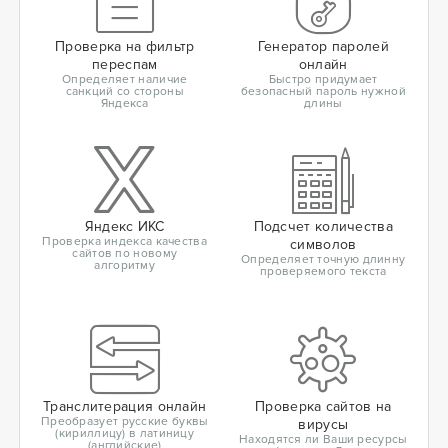
Проверка на фильтр
Генератор паролей
переспам
онлайн
Определяет наличие
Быстро придумает
санкций со стороны
безопасный пароль нужной
Яндекса
длины
Яндекс ИКС
Подсчет количества
Проверка индекса качества
символов
сайтов по новому
Определяет точную длинну
алгоритму
проверяемого текста
Транслитерация онлайн
Проверка сайтов на
Преобразует русские буквы
вирусы
(кириллицу) в латиницу
Находятся ли Ваши ресурсы
(английские)