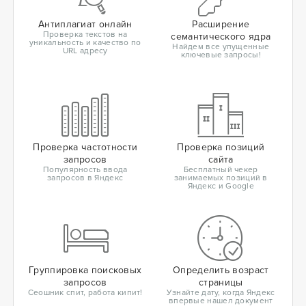
Антиплагиат онлайн
Расширение
Проверка текстов на
семантического ядра
уникальность и качество по
Найдем все упущенные
URL адресу
ключевые запросы!
Проверка частотности
Проверка позиций
запросов
сайта
Популярность ввода
Бесплатный чекер
запросов в Яндекс
занимаемых позиций в
Яндекс и Google
Группировка поисковых
Определить возраст
запросов
страницы
Сеошник спит, работа кипит!
Узнайте дату, когда Яндекс
впервые нашел документ