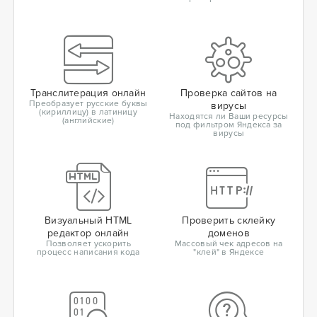
Транслитерация онлайн
Проверка сайтов на
Преобразует русские буквы
вирусы
(кириллицу) в латиницу
Находятся ли Ваши ресурсы
(английские)
под фильтром Яндекса за
вирусы
Визуальный HTML
Проверить склейку
редактор онлайн
доменов
Позволяет ускорить
Массовый чек адресов на
процесс написания кода
"клей" в Яндексе