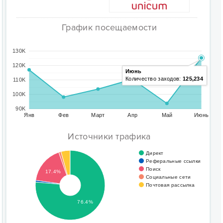
График посещаемости
130K
120K
Июнь
Количество заходов:
125,234
110K
100K
90K
Янв
Фев
Март
Апр
Май
Июнь
Источники трафика
Директ
Реферальные ссылки
Поиск
17.4%
Социальные сети
Почтовая рассылка
76.4%