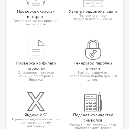
Проверка скорости
Узнать поддомены сайта
Получите список
интернет
поддоменов в 2 клика
Тестирование соединения
на скорость
Проверка на фильтр
Генератор паролей
переспам
онлайн
Определяет наличие
Быстро придумает
санкций со стороны
безопасный пароль нужной
Яндекса
длины
Яндекс ИКС
Подсчет количества
Проверка индекса качества
символов
сайтов по новому
Определяет точную длинну
алгоритму
проверяемого текста