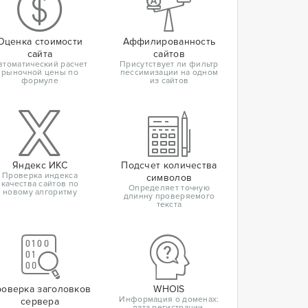
Оценка стоимости
Аффилированность
сайта
сайтов
втоматический расчет
Присутствует ли фильтр
рыночной цены по
пессимизации на одном
формуле
из сайтов
Яндекс ИКС
Подсчет количества
Проверка индекса
символов
качества сайтов по
Определяет точную
новому алгоритму
длинну проверяемого
текста
оверка заголовков
WHOIS
Информация о доменах:
сервера
дата регистрации,