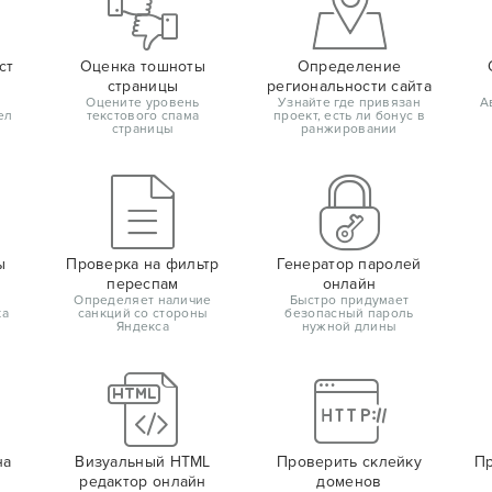
ст
Оценка тошноты
Определение
страницы
региональности сайта
Оцените уровень
Узнайте где привязан
А
ел
текстового спама
проект, есть ли бонус в
страницы
ранжировании
ы
Проверка на фильтр
Генератор паролей
переспам
онлайн
Определяет наличие
Быстро придумает
ка
санкций со стороны
безопасный пароль
Яндекса
нужной длины
на
Визуальный HTML
Проверить склейку
Пр
редактор онлайн
доменов