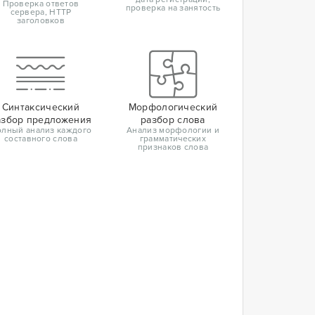
Проверка ответов
проверка на занятость
сервера, HTTP
заголовков
Синтаксический
Морфологический
азбор предложения
разбор слова
лный анализ каждого
Анализ морфологии и
составного слова
грамматических
признаков слова