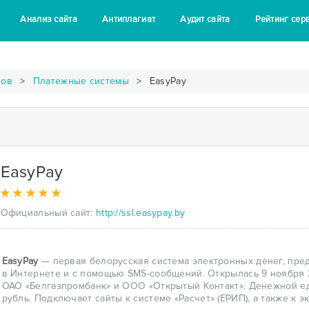
Анализ сайта
Антиплагиат
Аудит сайта
Рейтинг сер
тов
Платежные системы
EasyPay
EasyPay
Официальный сайт:
http://ssl.easypay.by
EasyPay
— первая белорусская система электронных денег, пр
в Интернете и с помощью SMS-сообщений. Открылась 9 ноября 
ОАО «Белгазпромбанк» и ООО «Открытый Контакт». Денежной е
рубль. Подключает сайты к системе «Расчет» (ЕРИП), а также к э