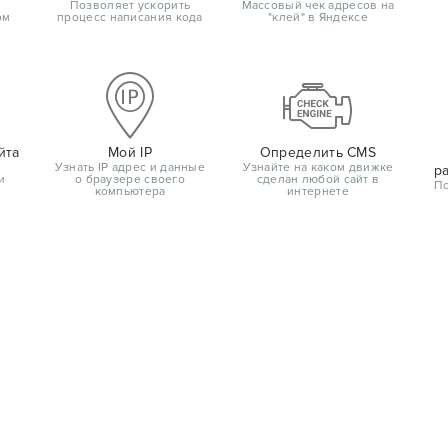
Позволяет ускорить
Массовый чек адресов на
ом
процесс написания кода
"клей" в Яндексе
йта
Мой IP
Определить CMS
Узнать IP адрес и данные
Узнайте на каком движке
р
и
о браузере своего
сделан любой сайт в
По
компьютера
интернете