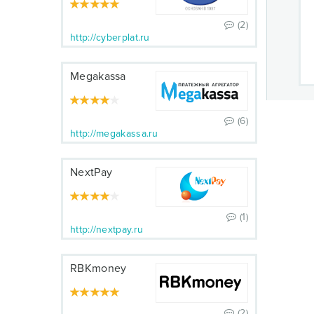
(2)
http://cyberplat.ru
Megakassa
(6)
http://megakassa.ru
NextPay
(1)
http://nextpay.ru
RBKmoney
(2)