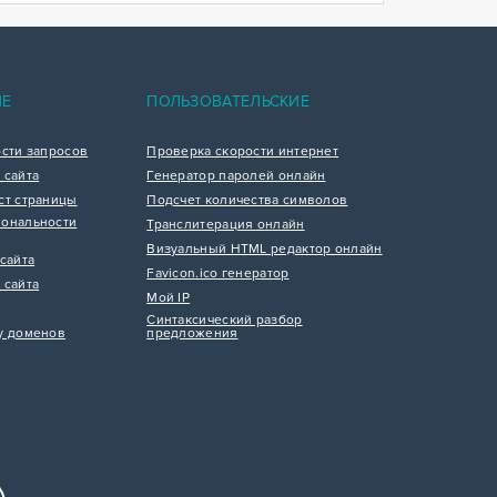
ИЕ
ПОЛЬЗОВАТЕЛЬСКИЕ
ости запросов
Проверка скорости интернет
 сайта
Генератор паролей онлайн
ст страницы
Подсчет количества символов
ональности
Транслитерация онлайн
Визуальный HTML редактор онлайн
сайта
Favicon.ico генератор
 сайта
Мой IP
Синтаксический разбор
у доменов
предложения