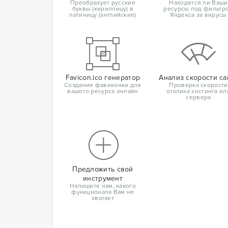
Преобразует русские
Находятся ли Ваши
буквы (кириллицу) в
ресурсы под фильтр
латиницу (английские)
Яндекса за вирусы
Favicon.ico генератор
Анализ скорости са
Создание фавиконки для
Проверка скорости
вашего ресурса онлайн
отклика хостинга ил
сервера
Предложить свой
инструмент
Напишите нам, какого
функционала Вам не
хватает