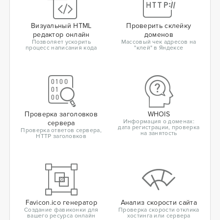
Визуальный HTML
Проверить склейку
редактор онлайн
доменов
Позволяет ускорить
Массовый чек адресов на
процесс написания кода
"клей" в Яндексе
Проверка заголовков
WHOIS
Информация о доменах:
сервера
дата регистрации, проверка
Проверка ответов сервера,
на занятость
HTTP заголовков
Favicon.ico генератор
Анализ скорости сайта
Создание фавиконки для
Проверка скорости отклика
вашего ресурса онлайн
хостинга или сервера