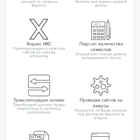
санкций со стороны
безопасный пароль нужной
Яндекса
длины
Яндекс ИКС
Подсчет количества
Проверка индекса качества
символов
сайтов по новому
Определяет точную длинну
алгоритму
проверяемого текста
Транслитерация онлайн
Проверка сайтов на
Преобразует русские буквы
вирусы
(кириллицу) в латиницу
Находятся ли Ваши ресурсы
(английские)
под фильтром Яндекса за
вирусы