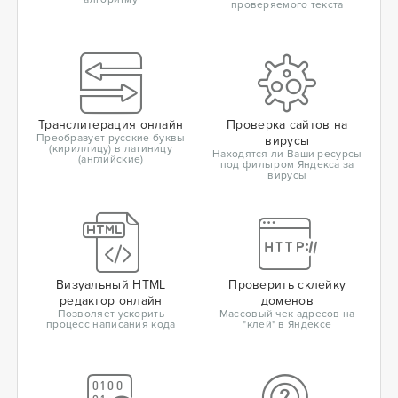
проверяемого текста
Транслитерация онлайн
Проверка сайтов на
Преобразует русские буквы
вирусы
(кириллицу) в латиницу
Находятся ли Ваши ресурсы
(английские)
под фильтром Яндекса за
вирусы
Визуальный HTML
Проверить склейку
редактор онлайн
доменов
Позволяет ускорить
Массовый чек адресов на
процесс написания кода
"клей" в Яндексе