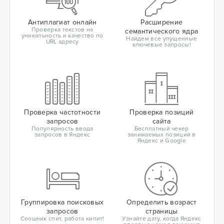
Антиплагиат онлайн
Расширение
Проверка текстов на
семантического ядра
уникальность и качество по
Найдем все упущенные
URL адресу
ключевые запросы!
Проверка частотности
Проверка позиций
запросов
сайта
Популярность ввода
Бесплатный чекер
запросов в Яндекс
занимаемых позиций в
Яндекс и Google
Группировка поисковых
Определить возраст
запросов
страницы
Сеошник спит, работа кипит!
Узнайте дату, когда Яндекс