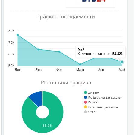
График посещаемости
80K
70K
Май
Количество заходов:
53,321
60K
50K
Дек
Янв
Фев
Март
Апр
Май
Источники трафика
Директ
Реферальные ссылки
Поиск
Почтовая рассылка
Other
88.2%