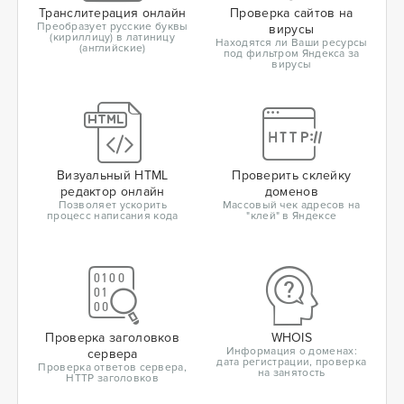
Транслитерация онлайн
Проверка сайтов на
Преобразует русские буквы
вирусы
(кириллицу) в латиницу
Находятся ли Ваши ресурсы
(английские)
под фильтром Яндекса за
вирусы
Визуальный HTML
Проверить склейку
редактор онлайн
доменов
Позволяет ускорить
Массовый чек адресов на
процесс написания кода
"клей" в Яндексе
Проверка заголовков
WHOIS
Информация о доменах:
сервера
дата регистрации, проверка
Проверка ответов сервера,
на занятость
HTTP заголовков