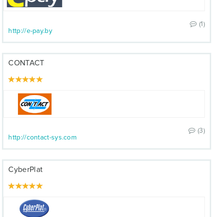
(1)
http://e-pay.by
CONTACT
(3)
http://contact-sys.com
CyberPlat