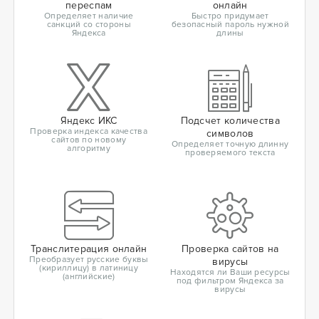
переспам
онлайн
Определяет наличие
Быстро придумает
санкций со стороны
безопасный пароль нужной
Яндекса
длины
Яндекс ИКС
Подсчет количества
Проверка индекса качества
символов
сайтов по новому
Определяет точную длинну
алгоритму
проверяемого текста
Транслитерация онлайн
Проверка сайтов на
Преобразует русские буквы
вирусы
(кириллицу) в латиницу
Находятся ли Ваши ресурсы
(английские)
под фильтром Яндекса за
вирусы