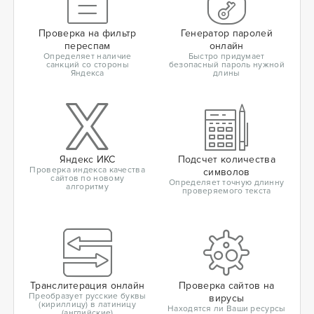
Проверка на фильтр
Генератор паролей
переспам
онлайн
Определяет наличие
Быстро придумает
санкций со стороны
безопасный пароль нужной
Яндекса
длины
Яндекс ИКС
Подсчет количества
Проверка индекса качества
символов
сайтов по новому
Определяет точную длинну
алгоритму
проверяемого текста
Транслитерация онлайн
Проверка сайтов на
Преобразует русские буквы
вирусы
(кириллицу) в латиницу
Находятся ли Ваши ресурсы
(английские)