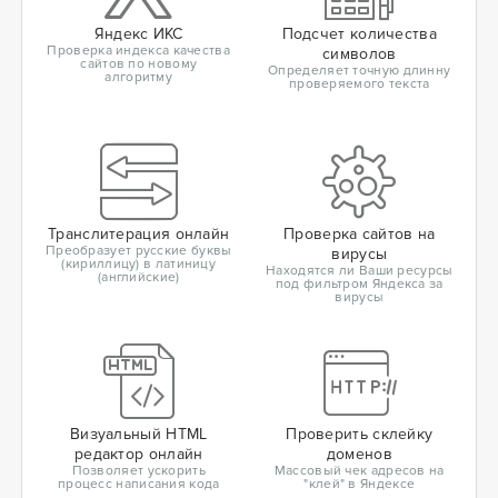
Яндекс ИКС
Подсчет количества
Проверка индекса качества
символов
сайтов по новому
Определяет точную длинну
алгоритму
проверяемого текста
Транслитерация онлайн
Проверка сайтов на
Преобразует русские буквы
вирусы
(кириллицу) в латиницу
Находятся ли Ваши ресурсы
(английские)
под фильтром Яндекса за
вирусы
Визуальный HTML
Проверить склейку
редактор онлайн
доменов
Позволяет ускорить
Массовый чек адресов на
процесс написания кода
"клей" в Яндексе