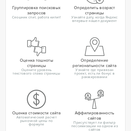
Группировка поисковых
Определить возраст
запросов
страницы
Сеошник спит, работа кипит!
Узнайте дату, когда Яндекс
впервые нашел документ
Оценка тошноты
Определение
страницы
региональности сайта
Оцените уровень
Узнайте где привязан
текстового спама страницы
проект, есть ли бонус в
ранжировании
Оценка стоимости сайта
Аффилированность
Автоматический расчет
сайтов
рыночной цены по
Присутствует ли фильтр
формуле
пессимизации на одном из
сайтов