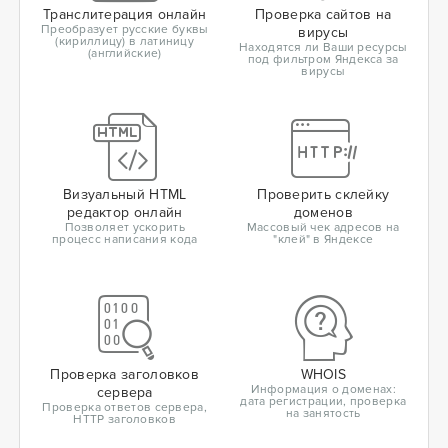
Транслитерация онлайн
Проверка сайтов на
Преобразует русские буквы
вирусы
(кириллицу) в латиницу
Находятся ли Ваши ресурсы
(английские)
под фильтром Яндекса за
вирусы
Визуальный HTML
Проверить склейку
редактор онлайн
доменов
Позволяет ускорить
Массовый чек адресов на
процесс написания кода
"клей" в Яндексе
Проверка заголовков
WHOIS
Информация о доменах:
сервера
дата регистрации, проверка
Проверка ответов сервера,
на занятость
HTTP заголовков