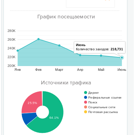
График посещаемости
280K
260K
Июнь
240K
Количество заходов:
218,731
220K
200K
Янв
Фев
Март
Апр
Май
Июнь
Источники трафика
Директ
Реферальные ссылки
Поиск
25.5%
Социальные сети
Почтовая рассылка
64.1%