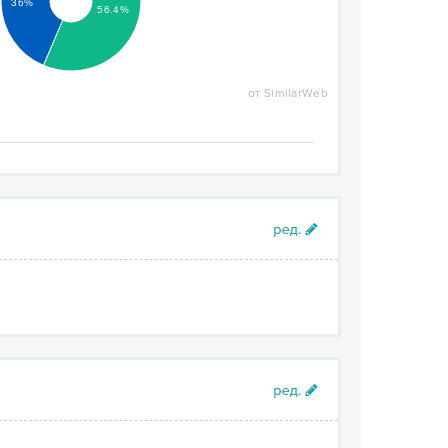
36%
56.4%
от SimilarWeb