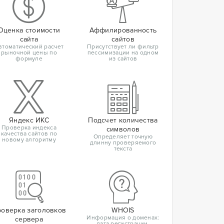
Оценка стоимости
Аффилированность
сайта
сайтов
втоматический расчет
Присутствует ли фильтр
рыночной цены по
пессимизации на одном
формуле
из сайтов
Яндекс ИКС
Подсчет количества
Проверка индекса
символов
качества сайтов по
Определяет точную
новому алгоритму
длинну проверяемого
текста
оверка заголовков
WHOIS
Информация о доменах:
сервера
дата регистрации,