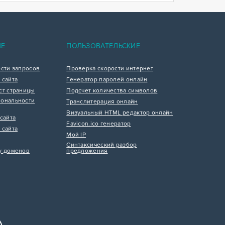
ИЕ
ПОЛЬЗОВАТЕЛЬСКИЕ
ости запросов
Проверка скорости интернет
 сайта
Генератор паролей онлайн
ст страницы
Подсчет количества символов
ональности
Транслитерация онлайн
Визуальный HTML редактор онлайн
сайта
Favicon.ico генератор
 сайта
Мой IP
Синтаксический разбор
у доменов
предложения