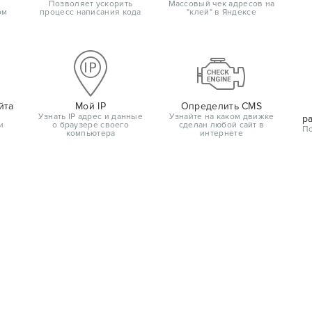
Позволяет ускорить
Массовый чек адресов на
ом
процесс написания кода
"клей" в Яндексе
йта
Мой IP
Определить CMS
Узнать IP адрес и данные
Узнайте на каком движке
р
и
о браузере своего
сделан любой сайт в
По
компьютера
интернете