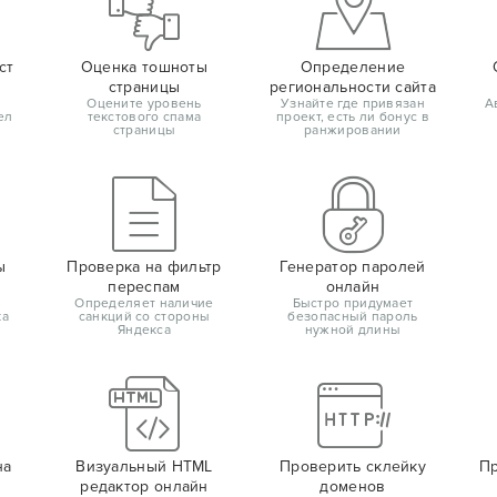
ст
Оценка тошноты
Определение
страницы
региональности сайта
Оцените уровень
Узнайте где привязан
А
ел
текстового спама
проект, есть ли бонус в
страницы
ранжировании
ы
Проверка на фильтр
Генератор паролей
переспам
онлайн
Определяет наличие
Быстро придумает
ка
санкций со стороны
безопасный пароль
Яндекса
нужной длины
на
Визуальный HTML
Проверить склейку
Пр
редактор онлайн
доменов