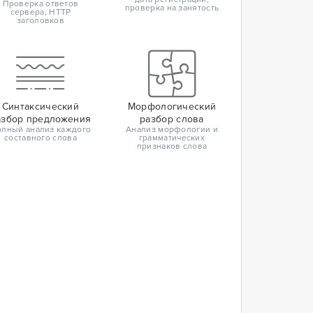
Проверка ответов
проверка на занятость
сервера, HTTP
заголовков
Синтаксический
Морфологический
азбор предложения
разбор слова
лный анализ каждого
Анализ морфологии и
составного слова
грамматических
признаков слова