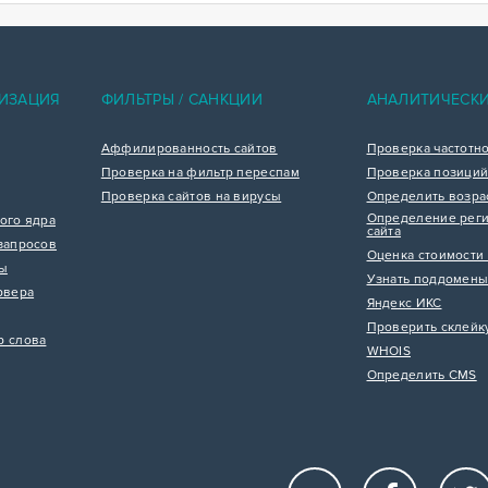
ИЗАЦИЯ
ФИЛЬТРЫ / САНКЦИИ
АНАЛИТИЧЕСК
Аффилированность сайтов
Проверка частотн
Проверка на фильтр переспам
Проверка позиций
Проверка сайтов на вирусы
Определить возра
Определение реги
ого ядра
сайта
запросов
Оценка стоимости 
цы
Узнать поддомены
рвера
Яндекс ИКС
Проверить склейк
р слова
WHOIS
Определить CMS