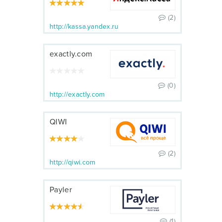
(2)
http://kassa.yandex.ru
exactly.com
(0)
http://exactly.com
QIWI
(2)
http://qiwi.com
Payler
(1)