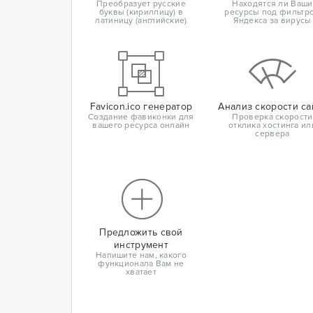
Преобразует русские
Находятся ли Ваши
буквы (кириллицу) в
ресурсы под фильтр
латиницу (английские)
Яндекса за вирусы
Favicon.ico генератор
Анализ скорости са
Создание фавиконки для
Проверка скорости
вашего ресурса онлайн
отклика хостинга ил
сервера
Предложить свой
инструмент
Напишите нам, какого
функционала Вам не
хватает