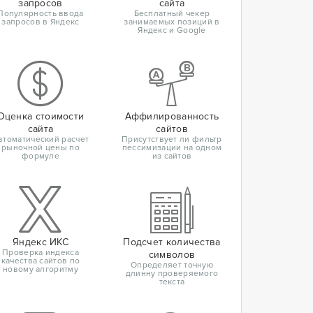
запросов
сайта
Популярность ввода
Бесплатный чекер
запросов в Яндекс
занимаемых позиций в
Яндекс и Google
Оценка стоимости
Аффилированность
сайта
сайтов
втоматический расчет
Присутствует ли фильтр
рыночной цены по
пессимизации на одном
формуле
из сайтов
Яндекс ИКС
Подсчет количества
Проверка индекса
символов
качества сайтов по
Определяет точную
новому алгоритму
длинну проверяемого
текста