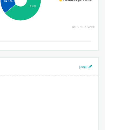
Почтовая рассылка
19.4%
64%
от SimilarWeb