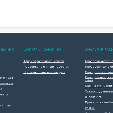
ИЗАЦИЯ
ФИЛЬТРЫ / САНКЦИИ
АНАЛИТИЧЕСК
Аффилированность сайтов
Проверка частотн
Проверка на фильтр переспам
Проверка позиций
Проверка сайтов на вирусы
Определить возра
Определение реги
ого ядра
сайта
запросов
Оценка стоимости 
цы
Узнать поддомены
рвера
Яндекс ИКС
Проверить склейк
р слова
WHOIS