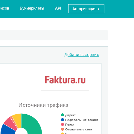
висов
Букмарклеты
API
Авторизация
Добавить сервис
Источники трафика
Директ
Реферальные ссылки
Поиск
Социальные сети