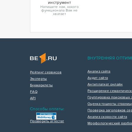
инструмент
Напишите нам, какого
функционала Вам не
хватает
ВНУТРЕННЯЯ ОПТИМ
Анализ сайта
Рейтинг сервисов
Аудит сайта
Эксперты
Антиплагиат онлайн
Букмарклеты
Расширение семантическ
FAQ
Группировка поисковых 
API
Оценка тошноты страни
Способы оплаты:
Проверка заголовков се
Анализ скорости сайта
Проверить аттестат
Морфологический разбо