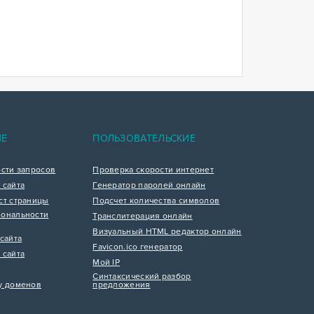
ИЕ
ПОЛЬЗОВАТЕЛЬСКИЕ
ости запросов
Проверка скорости интернет
 сайта
Генератор паролей онлайн
ст страницы
Подсчет количества символов
ональности
Транслитерация онлайн
Визуальный HTML редактор онлайн
сайта
Favicon.ico генератор
 сайта
Мой IP
Синтаксический разбор
у доменов
предложения