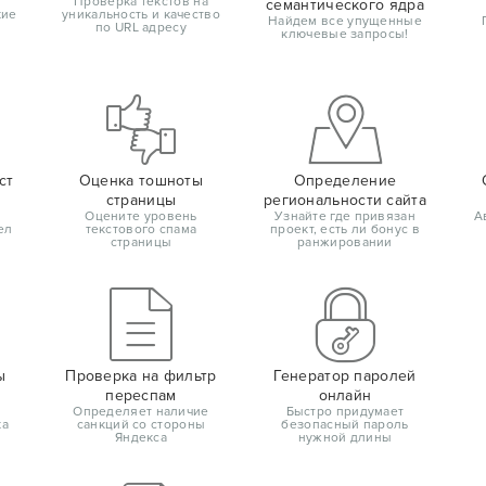
Проверка текстов на
семантического ядра
кие
уникальность и качество
Найдем все упущенные
по URL адресу
ключевые запросы!
ст
Оценка тошноты
Определение
страницы
региональности сайта
Оцените уровень
Узнайте где привязан
А
ел
текстового спама
проект, есть ли бонус в
страницы
ранжировании
ы
Проверка на фильтр
Генератор паролей
переспам
онлайн
Определяет наличие
Быстро придумает
ка
санкций со стороны
безопасный пароль
Яндекса
нужной длины