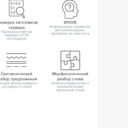
оверка заголовков
WHOIS
Информация о доменах:
сервера
дата регистрации,
Проверка ответов
проверка на занятость
сервера, HTTP
заголовков
Синтаксический
Морфологический
азбор предложения
разбор слова
лный анализ каждого
Анализ морфологии и
составного слова
грамматических
признаков слова