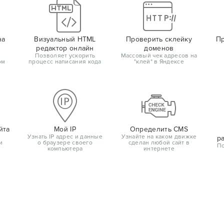
на
Визуальный HTML
Проверить склейку
Пр
редактор онлайн
доменов
Позволяет ускорить
Массовый чек адресов на
ом
процесс написания кода
"клей" в Яндексе
йта
Мой IP
Определить CMS
Узнать IP адрес и данные
Узнайте на каком движке
р
и
о браузере своего
сделан любой сайт в
По
компьютера
интернете