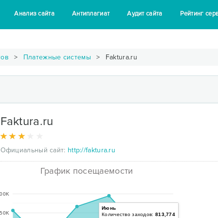
Анализ сайта
Антиплагиат
Аудит сайта
Рейтинг сер
тов
Платежные системы
Faktura.ru
Faktura.ru
Официальный сайт:
http://faktura.ru
График посещаемости
00K
Июнь
50K
Количество заходов:
813,774