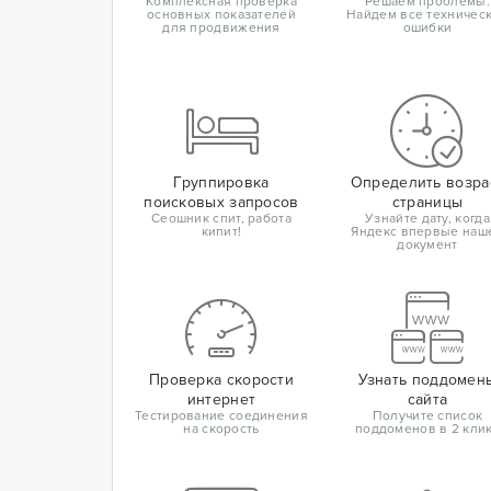
Комплексная проверка
Решаем проблемы.
основных показателей
Найдем все техничес
для продвижения
ошибки
Группировка
Определить возра
поисковых запросов
страницы
Сеошник спит, работа
Узнайте дату, когда
кипит!
Яндекс впервые наш
документ
Проверка скорости
Узнать поддомен
интернет
сайта
Тестирование соединения
Получите список
на скорость
поддоменов в 2 кли