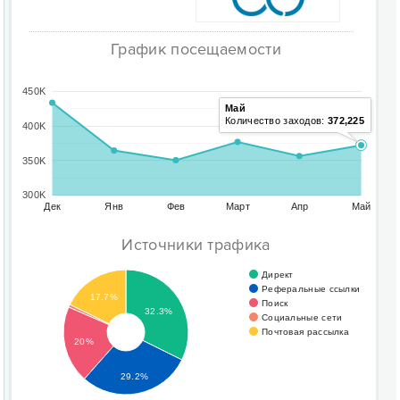
График посещаемости
450K
Май
Количество заходов:
372,225
400K
350K
300K
Дек
Янв
Фев
Март
Апр
Май
Источники трафика
Директ
Реферальные ссылки
17.7%
Поиск
32.3%
Социальные сети
Почтовая рассылка
20%
29.2%