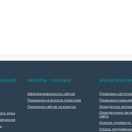
ИЗАЦИЯ
ФИЛЬТРЫ / САНКЦИИ
АНАЛИТИЧЕСК
Аффилированность сайтов
Проверка частотн
Проверка на фильтр переспам
Проверка позиций
Проверка сайтов на вирусы
Определить возра
Определение реги
ого ядра
сайта
запросов
Оценка стоимости 
цы
Узнать поддомены