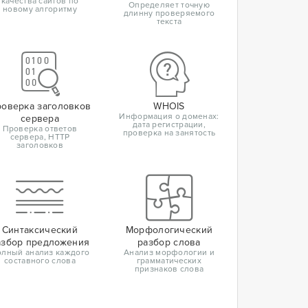
качества сайтов по
Определяет точную
новому алгоритму
длинну проверяемого
текста
оверка заголовков
WHOIS
Информация о доменах:
сервера
дата регистрации,
Проверка ответов
проверка на занятость
сервера, HTTP
заголовков
Синтаксический
Морфологический
азбор предложения
разбор слова
лный анализ каждого
Анализ морфологии и
составного слова
грамматических
признаков слова