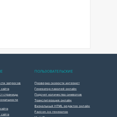
ИЕ
ПОЛЬЗОВАТЕЛЬСКИЕ
ости запросов
Проверка скорости интернет
 сайта
Генератор паролей онлайн
ст страницы
Подсчет количества символов
ональности
Транслитерация онлайн
Визуальный HTML редактор онлайн
сайта
Favicon.ico генератор
 сайта