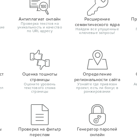
Антиплагиат онлайн
Расширение
Пр
Проверка текстов на
семантического ядра
кие
уникальность и качество
Найдем все упущенные
по URL адресу
ключевые запросы!
ст
Оценка тошноты
Определение
страницы
региональности сайта
Оцените уровень
Узнайте где привязан
А
ел
текстового спама
проект, есть ли бонус в
страницы
ранжировании
ы
Проверка на фильтр
Генератор паролей
переспам
онлайн