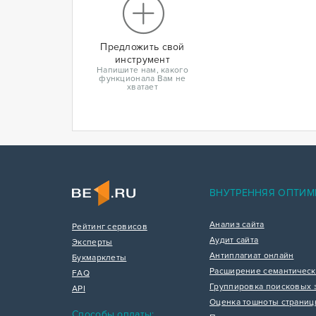
Предложить свой
инструмент
Напишите нам, какого
функционала Вам не
хватает
ВНУТРЕННЯЯ ОПТИМ
Анализ сайта
Рейтинг сервисов
Аудит сайта
Эксперты
Антиплагиат онлайн
Букмарклеты
Расширение семантическ
FAQ
Группировка поисковых 
API
Оценка тошноты страни
Способы оплаты: