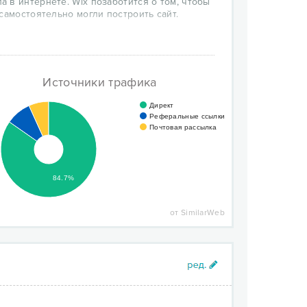
 в интернете. Wix позаботится о том, чтобы
самостоятельно могли построить сайт.
TML5 и предлагает более 500 дизайнерских
тво дополнительных бесплатных
зарабатывать тоже необходимо), но
енные сайты совершенно бесплатно.
Источники трафика
Директ
Реферальные ссылки
Почтовая рассылка
84.7%
от SimilarWeb