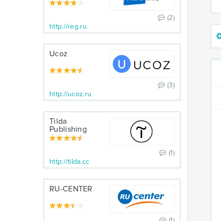
(2)
http://reg.ru
Ucoz
(3)
http://ucoz.ru
Tilda
Publishing
(1)
http://tilda.cc
RU-CENTER
(1)