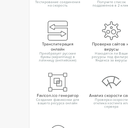
Тестирование соединения
Получите список
на скорость
поддоменов в 2 кли
Транслитерация
Проверка сайтов 
онлайн
вирусы
Преобразует русские
Находятся ли Ваши
буквы (кириллицу) в
ресурсы под фильтр
латиницу (английские)
Яндекса за вирусы
Favicon.ico генератор
Анализ скорости са
Создание фавиконки для
Проверка скорости
вашего ресурса онлайн
отклика хостинга ил
сервера