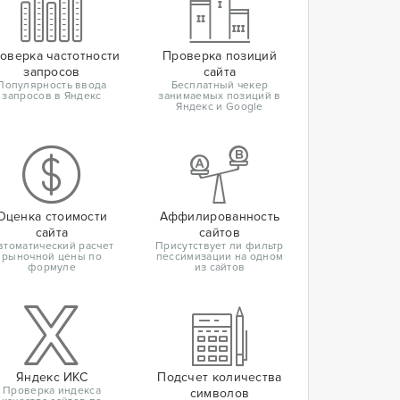
оверка частотности
Проверка позиций
запросов
сайта
Популярность ввода
Бесплатный чекер
запросов в Яндекс
занимаемых позиций в
Яндекс и Google
Оценка стоимости
Аффилированность
сайта
сайтов
втоматический расчет
Присутствует ли фильтр
рыночной цены по
пессимизации на одном
формуле
из сайтов
Яндекс ИКС
Подсчет количества
Проверка индекса
символов