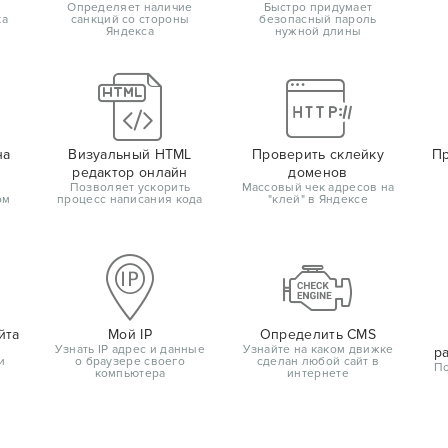
Определяет наличие
Быстро придумает
ка
санкций со стороны
безопасный пароль
Яндекса
нужной длины
на
Визуальный HTML
Проверить склейку
Пр
редактор онлайн
доменов
Позволяет ускорить
Массовый чек адресов на
ом
процесс написания кода
"клей" в Яндексе
йта
Мой IP
Определить CMS
Узнать IP адрес и данные
Узнайте на каком движке
р
и
о браузере своего
сделан любой сайт в
По
компьютера
интернете