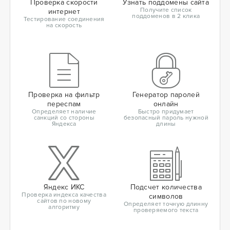
Проверка скорости
Узнать поддомены сайта
Получите список
интернет
поддоменов в 2 клика
Тестирование соединения
на скорость
Проверка на фильтр
Генератор паролей
переспам
онлайн
Определяет наличие
Быстро придумает
санкций со стороны
безопасный пароль нужной
Яндекса
длины
Яндекс ИКС
Подсчет количества
Проверка индекса качества
символов
сайтов по новому
Определяет точную длинну
алгоритму
проверяемого текста