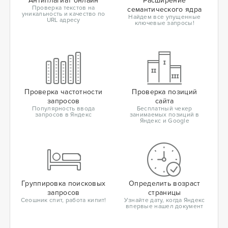
Антиплагиат онлайн
Расширение
Проверка текстов на
семантического ядра
уникальность и качество по
Найдем все упущенные
URL адресу
ключевые запросы!
Проверка частотности
Проверка позиций
запросов
сайта
Популярность ввода
Бесплатный чекер
запросов в Яндекс
занимаемых позиций в
Яндекс и Google
Группировка поисковых
Определить возраст
запросов
страницы
Сеошник спит, работа кипит!
Узнайте дату, когда Яндекс
впервые нашел документ