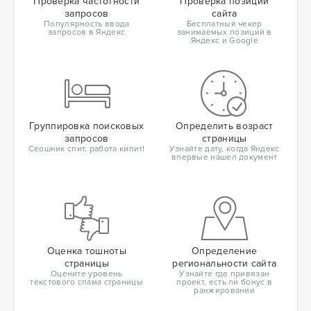
Проверка частотности
Проверка позиций
запросов
сайта
Популярность ввода
Бесплатный чекер
запросов в Яндекс
занимаемых позиций в
Яндекс и Google
Группировка поисковых
Определить возраст
запросов
страницы
Сеошник спит, работа кипит!
Узнайте дату, когда Яндекс
впервые нашел документ
Оценка тошноты
Определение
страницы
региональности сайта
Оцените уровень
Узнайте где привязан
текстового спама страницы
проект, есть ли бонус в
ранжировании