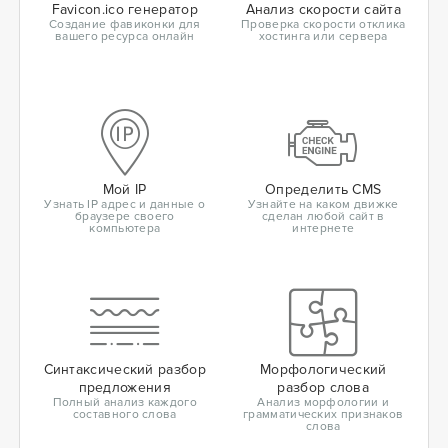
Favicon.ico генератор
Анализ скорости сайта
Создание фавиконки для
Проверка скорости отклика
вашего ресурса онлайн
хостинга или сервера
Мой IP
Определить CMS
Узнать IP адрес и данные о
Узнайте на каком движке
браузере своего
сделан любой сайт в
компьютера
интернете
Синтаксический разбор
Морфологический
предложения
разбор слова
Полный анализ каждого
Анализ морфологии и
составного слова
грамматических признаков
слова