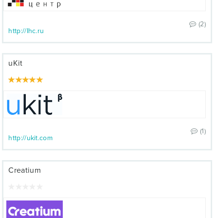
(2)
http://Ihc.ru
uKit
(1)
http://ukit.com
Creatium