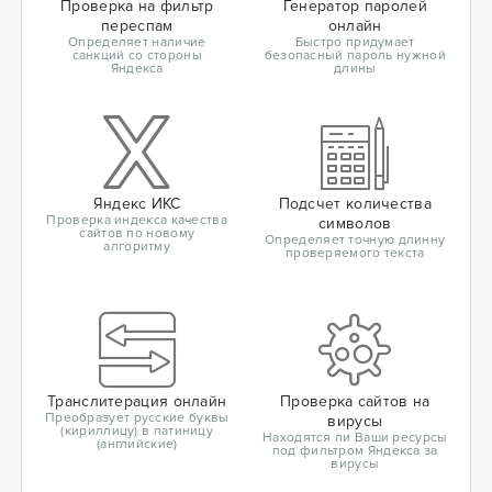
Проверка на фильтр
Генератор паролей
переспам
онлайн
Определяет наличие
Быстро придумает
санкций со стороны
безопасный пароль нужной
Яндекса
длины
Яндекс ИКС
Подсчет количества
Проверка индекса качества
символов
сайтов по новому
Определяет точную длинну
алгоритму
проверяемого текста
Транслитерация онлайн
Проверка сайтов на
Преобразует русские буквы
вирусы
(кириллицу) в латиницу
Находятся ли Ваши ресурсы
(английские)
под фильтром Яндекса за
вирусы