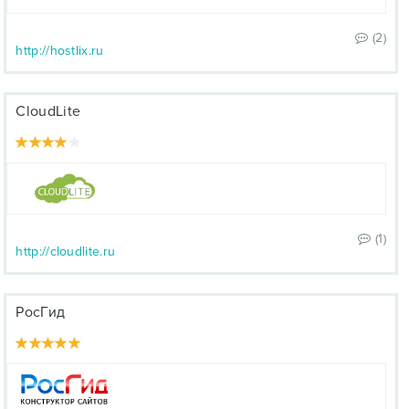
(2)
http://hostlix.ru
CloudLite
(1)
http://cloudlite.ru
РосГид