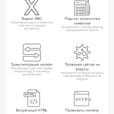
Яндекс ИКС
Подсчет количества
Проверка индекса качества
символов
сайтов по новому
Определяет точную длинну
алгоритму
проверяемого текста
Транслитерация онлайн
Проверка сайтов на
Преобразует русские буквы
вирусы
(кириллицу) в латиницу
Находятся ли Ваши ресурсы
(английские)
под фильтром Яндекса за
вирусы
Визуальный HTML
Проверить склейку