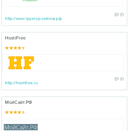
(1)
http://конструктор-сайтов.рф
HostiFree
(1)
http://hostifree.ru
МойСайт.РФ