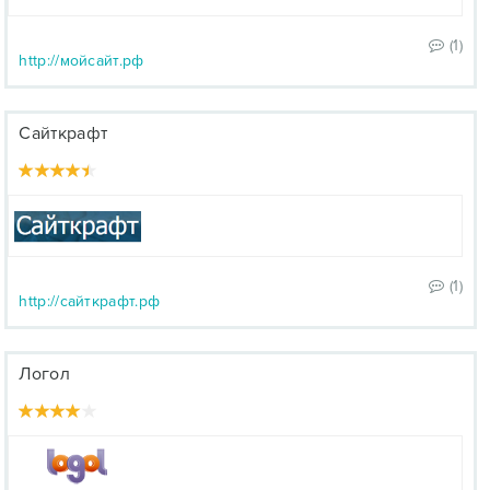
(1)
http://мойсайт.рф
Сайткрафт
(1)
http://сайткрафт.рф
Логол