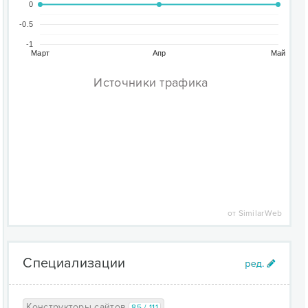
0
-0.5
-1
Март
Апр
Май
Источники трафика
от SimilarWeb
Специализации
Конструкторы сайтов
85 / 111