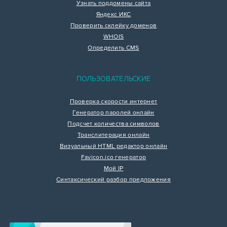
Узнать поддомены сайта
Яндекс ИКС
Проверить склейку доменов
WHOIS
Определить CMS
ПОЛЬЗОВАТЕЛЬСКИЕ
Проверка скорости интернет
Генератор паролей онлайн
Подсчет количества символов
Транслитерация онлайн
Визуальный HTML редактор онлайн
Favicon.ico генератор
Мой IP
Синтаксический разбор предложения