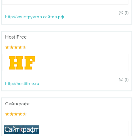
(1)
http://конструктор-сайтов.рф
HostiFree
(1)
http://hostifree.ru
Сайткрафт