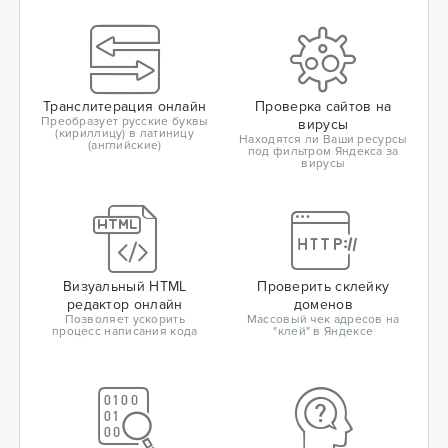
Транслитерация онлайн
Проверка сайтов на
Преобразует русские буквы
вирусы
(кириллицу) в латиницу
Находятся ли Ваши ресурсы
(английские)
под фильтром Яндекса за
вирусы
Визуальный HTML
Проверить склейку
редактор онлайн
доменов
Позволяет ускорить
Массовый чек адресов на
процесс написания кода
"клей" в Яндексе