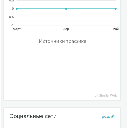
0.5
0
-0.5
-1
Март
Апр
Май
Источники трафика
от SimilarWeb
Социальные сети