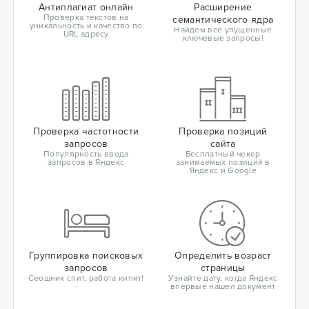
Антиплагиат онлайн
Расширение
Проверка текстов на
семантического ядра
уникальность и качество по
Найдем все упущенные
URL адресу
ключевые запросы!
Проверка частотности
Проверка позиций
запросов
сайта
Популярность ввода
Бесплатный чекер
запросов в Яндекс
занимаемых позиций в
Яндекс и Google
Группировка поисковых
Определить возраст
запросов
страницы
Сеошник спит, работа кипит!
Узнайте дату, когда Яндекс
впервые нашел документ