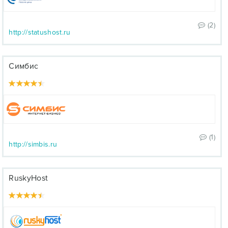
(2)
http://statushost.ru
Симбис
(1)
http://simbis.ru
RuskyHost