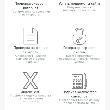
Проверка скорости
Узнать поддомены сайта
Получите список
интернет
поддоменов в 2 клика
Тестирование соединения
на скорость
Проверка на фильтр
Генератор паролей
переспам
онлайн
Определяет наличие
Быстро придумает
санкций со стороны
безопасный пароль нужной
Яндекса
длины
Яндекс ИКС
Подсчет количества
Проверка индекса качества
символов
сайтов по новому
Определяет точную длинну
алгоритму
проверяемого текста