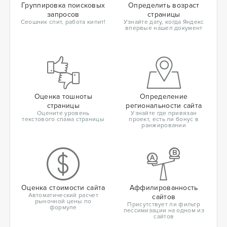
Группировка поисковых
Определить возраст
запросов
страницы
Сеошник спит, работа кипит!
Узнайте дату, когда Яндекс
впервые нашел документ
Оценка тошноты
Определение
страницы
региональности сайта
Оцените уровень
Узнайте где привязан
текстового спама страницы
проект, есть ли бонус в
ранжировании
Оценка стоимости сайта
Аффилированность
Автоматический расчет
сайтов
рыночной цены по
Присутствует ли фильтр
формуле
пессимизации на одном из
сайтов