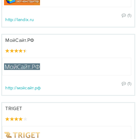
(1)
http://landix.ru
МойСайт.РФ
(1)
http://мойсайт.рф
TRIGET