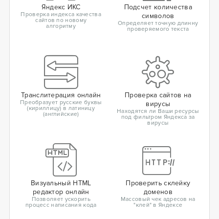
Яндекс ИКС
Подсчет количества
Проверка индекса качества
символов
сайтов по новому
Определяет точную длинну
алгоритму
проверяемого текста
Транслитерация онлайн
Проверка сайтов на
Преобразует русские буквы
вирусы
(кириллицу) в латиницу
Находятся ли Ваши ресурсы
(английские)
под фильтром Яндекса за
вирусы
Визуальный HTML
Проверить склейку
редактор онлайн
доменов
Позволяет ускорить
Массовый чек адресов на
процесс написания кода
"клей" в Яндексе