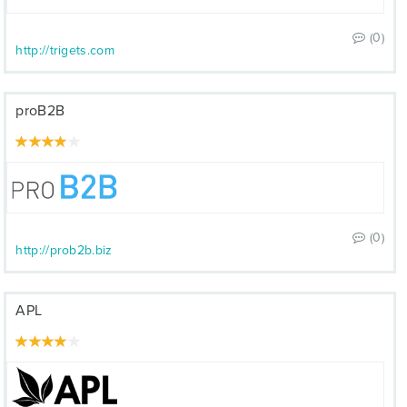
(0)
http://trigets.com
proB2B
(0)
http://prob2b.biz
APL