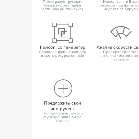
Преобразует русские
Находятся ли Ваши
буквы (кириллицу) в
ресурсы под фильтр
латиницу (английские)
Яндекса за вирусы
Favicon.ico генератор
Анализ скорости са
Создание фавиконки для
Проверка скорости
вашего ресурса онлайн
отклика хостинга ил
сервера
Предложить свой
инструмент
Напишите нам, какого
функционала Вам не
хватает