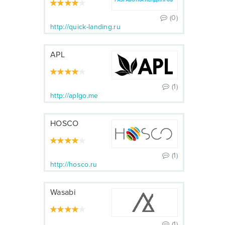
(0)
http://quick-landing.ru
APL
(1)
http://aplgo.me
HOSCO
(1)
http://hosco.ru
Wasabi
(1)