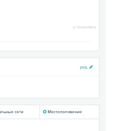
от SimilarWeb
льные сети
Местоположение