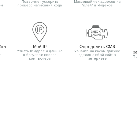
Позволяет ускорить
Массовый чек адресов на
ом
процесс написания кода
"клей" в Яндексе
йта
Мой IP
Определить CMS
Узнать IP адрес и данные
Узнайте на каком движке
р
и
о браузере своего
сделан любой сайт в
По
компьютера
интернете