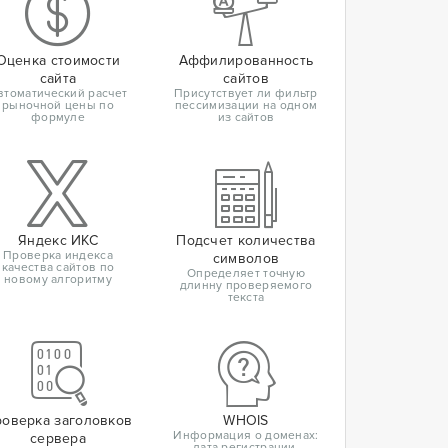
Оценка стоимости
Аффилированность
сайта
сайтов
втоматический расчет
Присутствует ли фильтр
рыночной цены по
пессимизации на одном
формуле
из сайтов
Яндекс ИКС
Подсчет количества
Проверка индекса
символов
качества сайтов по
Определяет точную
новому алгоритму
длинну проверяемого
текста
оверка заголовков
WHOIS
Информация о доменах:
сервера
дата регистрации,