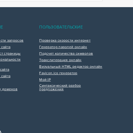
ИЕ
ПОЛЬЗОВАТЕЛЬСКИЕ
ости запросов
Проверка скорости интернет
 сайта
Генератор паролей онлайн
ст страницы
Подсчет количества символов
ональности
Транслитерация онлайн
Визуальный HTML редактор онлайн
сайта
Favicon.ico генератор
 сайта
Мой IP
Синтаксический разбор
у доменов
предложения