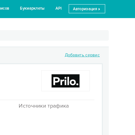
висов
Букмарклеты
API
Авторизация
Добавить сервис
Источники трафика