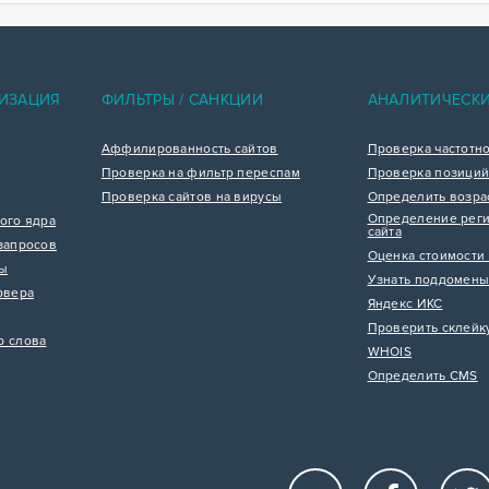
ИЗАЦИЯ
ФИЛЬТРЫ / САНКЦИИ
АНАЛИТИЧЕСК
Аффилированность сайтов
Проверка частотн
Проверка на фильтр переспам
Проверка позиций
Проверка сайтов на вирусы
Определить возра
Определение реги
ого ядра
сайта
запросов
Оценка стоимости 
цы
Узнать поддомены
рвера
Яндекс ИКС
Проверить склейк
р слова
WHOIS
Определить CMS