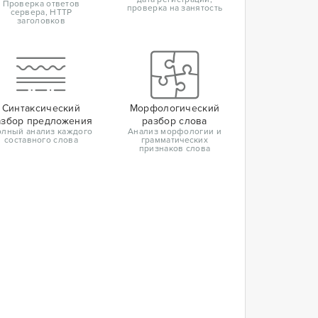
Проверка ответов
проверка на занятость
сервера, HTTP
заголовков
Синтаксический
Морфологический
азбор предложения
разбор слова
лный анализ каждого
Анализ морфологии и
составного слова
грамматических
признаков слова