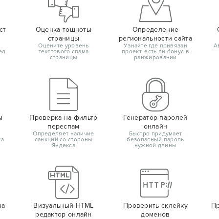
ст
Оценка тошноты
Определение
страницы
региональности сайта
Оцените уровень
Узнайте где привязан
А
ел
текстового спама
проект, есть ли бонус в
страницы
ранжировании
ы
Проверка на фильтр
Генератор паролей
переспам
онлайн
Определяет наличие
Быстро придумает
ка
санкций со стороны
безопасный пароль
Яндекса
нужной длины
на
Визуальный HTML
Проверить склейку
Пр
редактор онлайн
доменов