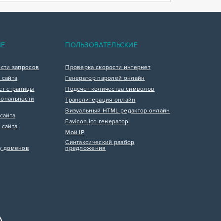
ИЕ
ПОЛЬЗОВАТЕЛЬСКИЕ
ости запросов
Проверка скорости интернет
 сайта
Генератор паролей онлайн
ст страницы
Подсчет количества символов
ональности
Транслитерация онлайн
Визуальный HTML редактор онлайн
сайта
Favicon.ico генератор
 сайта
Мой IP
Синтаксический разбор
у доменов
предложения