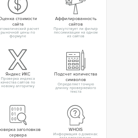
Оценка стоимости
Аффилированность
сайта
сайтов
втоматический расчет
Присутствует ли фильтр
рыночной цены по
пессимизации на одном
формуле
из сайтов
Яндекс ИКС
Подсчет количества
Проверка индекса
символов
качества сайтов по
Определяет точную
новому алгоритму
длинну проверяемого
текста
оверка заголовков
WHOIS
Информация о доменах:
сервера
дата регистрации,