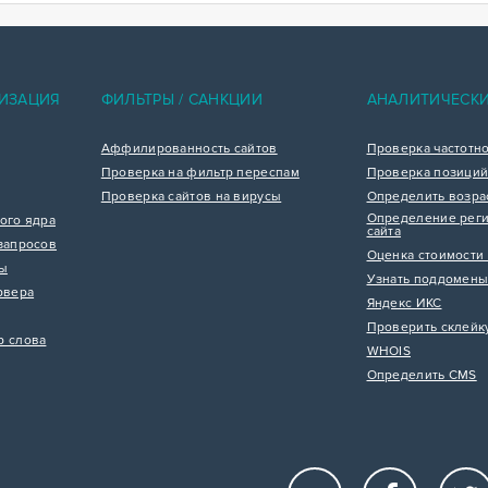
ИЗАЦИЯ
ФИЛЬТРЫ / САНКЦИИ
АНАЛИТИЧЕСК
Аффилированность сайтов
Проверка частотн
Проверка на фильтр переспам
Проверка позиций
Проверка сайтов на вирусы
Определить возра
Определение реги
ого ядра
сайта
запросов
Оценка стоимости 
цы
Узнать поддомены
рвера
Яндекс ИКС
Проверить склейк
р слова
WHOIS
Определить CMS