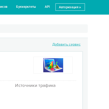
висов
Букмарклеты
API
Авторизация
Добавить сервис
Источники трафика