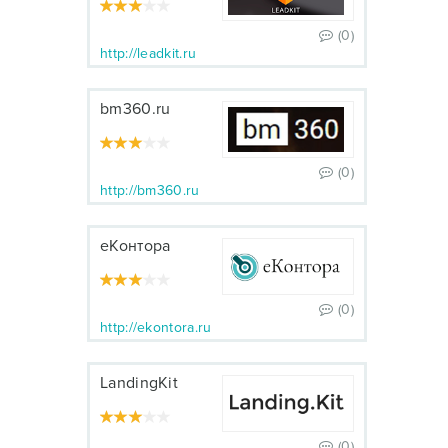
(0)
http://leadkit.ru
bm360.ru
(0)
http://bm360.ru
еКонтора
(0)
http://ekontora.ru
LandingKit
(0)