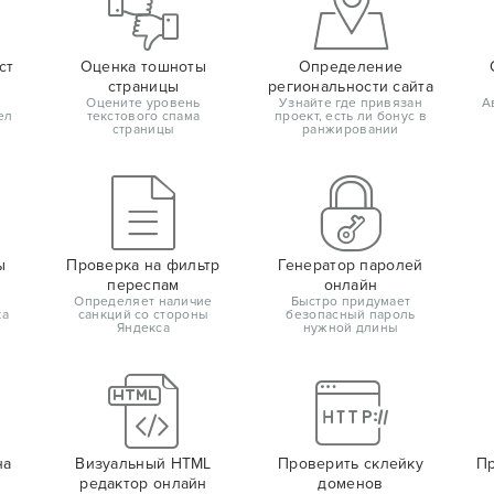
ст
Оценка тошноты
Определение
страницы
региональности сайта
Оцените уровень
Узнайте где привязан
А
ел
текстового спама
проект, есть ли бонус в
страницы
ранжировании
ы
Проверка на фильтр
Генератор паролей
переспам
онлайн
Определяет наличие
Быстро придумает
ка
санкций со стороны
безопасный пароль
Яндекса
нужной длины
на
Визуальный HTML
Проверить склейку
Пр
редактор онлайн
доменов