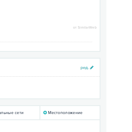
от SimilarWeb
льные сети
Местоположение