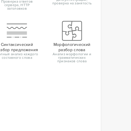
Проверка ответов
проверка на занятость
сервера, HTTP
заголовков
Синтаксический
Морфологический
азбор предложения
разбор слова
лный анализ каждого
Анализ морфологии и
составного слова
грамматических
признаков слова