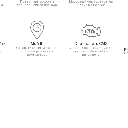
Позволяет ускорить
Массовый чек адресов на
ом
процесс написания кода
"клей" в Яндексе
йта
Мой IP
Определить CMS
Узнать IP адрес и данные
Узнайте на каком движке
р
и
о браузере своего
сделан любой сайт в
По
компьютера
интернете