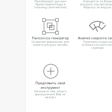
Преобразует русские
Находятся ли Ваши
буквы (кириллицу) в
ресурсы под фильтр
латиницу (английские)
Яндекса за вирусы
Favicon.ico генератор
Анализ скорости са
Создание фавиконки для
Проверка скорости
вашего ресурса онлайн
отклика хостинга ил
сервера
Предложить свой
инструмент
Напишите нам, какого
функционала Вам не
хватает