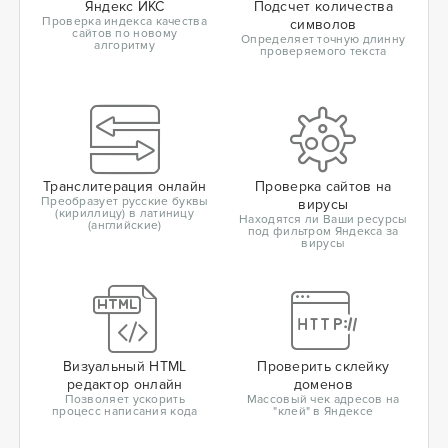
Яндекс ИКС
Подсчет количества
Проверка индекса качества
символов
сайтов по новому
Определяет точную длинну
алгоритму
проверяемого текста
Транслитерация онлайн
Проверка сайтов на
Преобразует русские буквы
вирусы
(кириллицу) в латиницу
Находятся ли Ваши ресурсы
(английские)
под фильтром Яндекса за
вирусы
Визуальный HTML
Проверить склейку
редактор онлайн
доменов
Позволяет ускорить
Массовый чек адресов на
процесс написания кода
"клей" в Яндексе