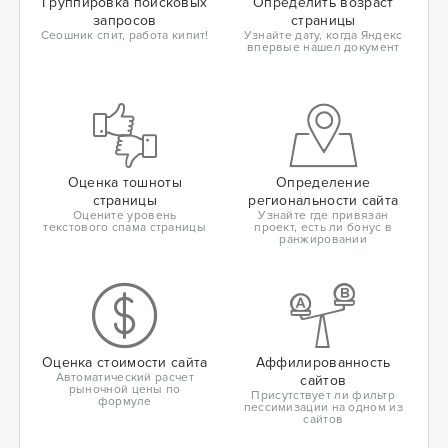
Группировка поисковых
Определить возраст
запросов
страницы
Сеошник спит, работа кипит!
Узнайте дату, когда Яндекс
впервые нашел документ
Оценка тошноты
Определение
страницы
региональности сайта
Оцените уровень
Узнайте где привязан
текстового спама страницы
проект, есть ли бонус в
ранжировании
Оценка стоимости сайта
Аффилированность
Автоматический расчет
сайтов
рыночной цены по
Присутствует ли фильтр
формуле
пессимизации на одном из
сайтов