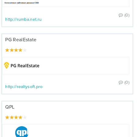
(0)
http://rumba.net.ru
PG RealEstate
(0)
http://realtysoft.pro
QPL