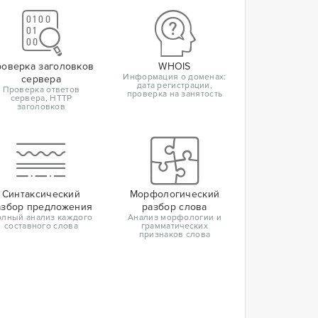
оверка заголовков
WHOIS
Информация о доменах:
сервера
дата регистрации,
Проверка ответов
проверка на занятость
сервера, HTTP
заголовков
Синтаксический
Морфологический
азбор предложения
разбор слова
лный анализ каждого
Анализ морфологии и
составного слова
грамматических
признаков слова