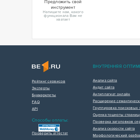
Предложить свой
инструмент
Напишите нам, какого
функционала Вам не
хватает
ВНУТРЕННЯЯ ОПТИМ
Анализ сайта
Рейтинг сервисов
Аудит сайта
Эксперты
Антиплагиат онлайн
Букмарклеты
Расширение семантическ
FAQ
Группировка поисковых 
API
Оценка тошноты страни
Способы оплаты:
Проверка заголовков се
Анализ скорости сайта
Проверить аттестат
Морфологический разбо