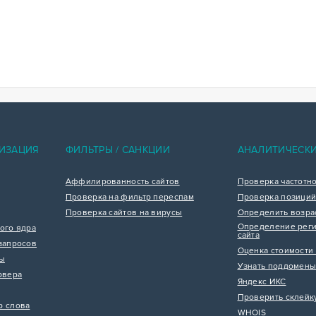
ИЗАЦИЯ
ФИЛЬТРЫ / САНКЦИИ
АНАЛИТИЧЕСК
Аффилированность сайтов
Проверка частотн
Проверка на фильтр переспам
Проверка позиций
Проверка сайтов на вирусы
Определить возра
Определение реги
ого ядра
сайта
запросов
Оценка стоимости 
цы
Узнать поддомены
рвера
Яндекс ИКС
Проверить склейк
р слова
WHOIS