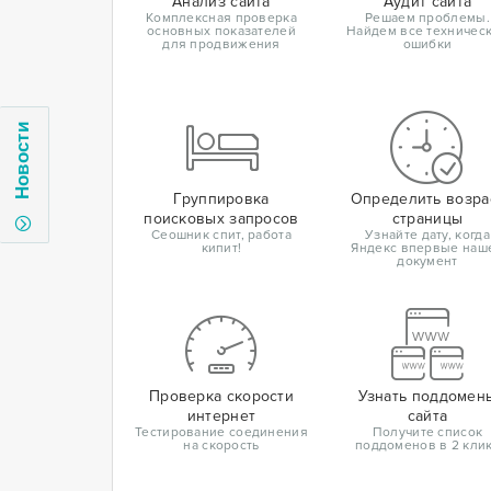
Анализ сайта
Аудит сайта
Комплексная проверка
Решаем проблемы.
основных показателей
Найдем все техничес
для продвижения
ошибки
Новости
Группировка
Определить возра
поисковых запросов
страницы
Сеошник спит, работа
Узнайте дату, когда
кипит!
Яндекс впервые наш
документ
Проверка скорости
Узнать поддомен
интернет
сайта
Тестирование соединения
Получите список
на скорость
поддоменов в 2 кли