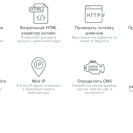
на
Визуальный HTML
Проверить склейку
Пр
редактор онлайн
доменов
Позволяет ускорить
Массовый чек адресов на
ом
процесс написания кода
"клей" в Яндексе
йта
Мой IP
Определить CMS
Узнать IP адрес и данные
Узнайте на каком движке
р
и
о браузере своего
сделан любой сайт в
По
компьютера
интернете