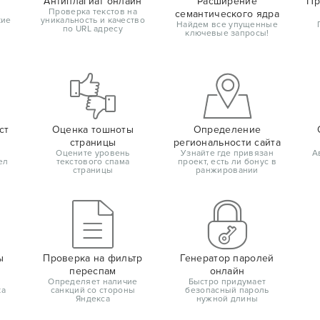
Антиплагиат онлайн
Расширение
Пр
Проверка текстов на
семантического ядра
кие
уникальность и качество
Найдем все упущенные
по URL адресу
ключевые запросы!
ст
Оценка тошноты
Определение
страницы
региональности сайта
Оцените уровень
Узнайте где привязан
А
ел
текстового спама
проект, есть ли бонус в
страницы
ранжировании
ы
Проверка на фильтр
Генератор паролей
переспам
онлайн
Определяет наличие
Быстро придумает
ка
санкций со стороны
безопасный пароль
Яндекса
нужной длины