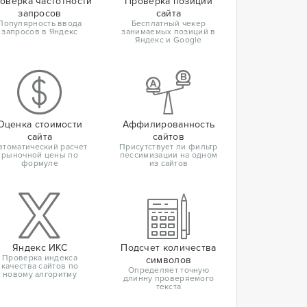
оверка частотности
Проверка позиций
запросов
сайта
Популярность ввода
Бесплатный чекер
запросов в Яндекс
занимаемых позиций в
Яндекс и Google
Оценка стоимости
Аффилированность
сайта
сайтов
втоматический расчет
Присутствует ли фильтр
рыночной цены по
пессимизации на одном
формуле
из сайтов
Яндекс ИКС
Подсчет количества
Проверка индекса
символов
качества сайтов по
Определяет точную
новому алгоритму
длинну проверяемого
текста