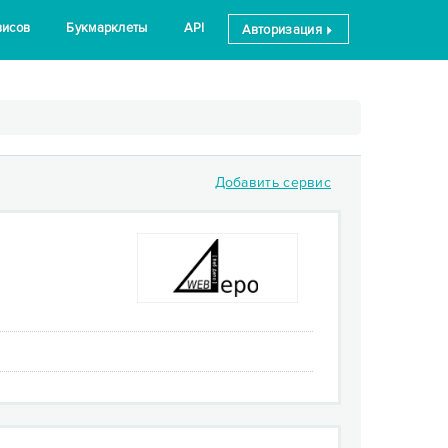
висов
Букмарклеты
API
Авторизация
Добавить сервис