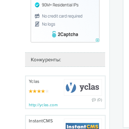
Конкуренты:
Yclas
(0)
http://yclas.com
InstantCMS