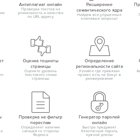
Антиплагиат онлайн
Расширение
Пр
Проверка текстов на
семантического ядра
кие
уникальность и качество
Найдем все упущенные
по URL адресу
ключевые запросы!
ст
Оценка тошноты
Определение
страницы
региональности сайта
Оцените уровень
Узнайте где привязан
А
ел
текстового спама
проект, есть ли бонус в
страницы
ранжировании
ы
Проверка на фильтр
Генератор паролей
переспам
онлайн
Определяет наличие
Быстро придумает
ка
санкций со стороны
безопасный пароль
Яндекса
нужной длины