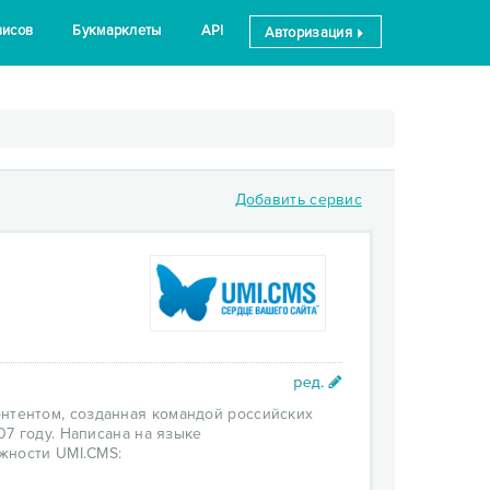
висов
Букмарклеты
API
Авторизация
Добавить сервис
нтентом, созданная командой российских
7 году. Написана на языке
жности UMI.CMS: