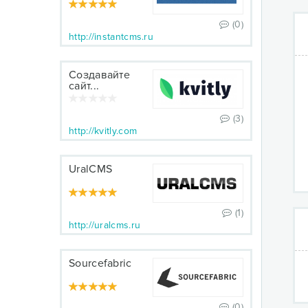
(0)
http://instantcms.ru
Создавайте
сайт...
(3)
http://kvitly.com
UralCMS
(1)
http://uralcms.ru
Sourcefabric
(0)