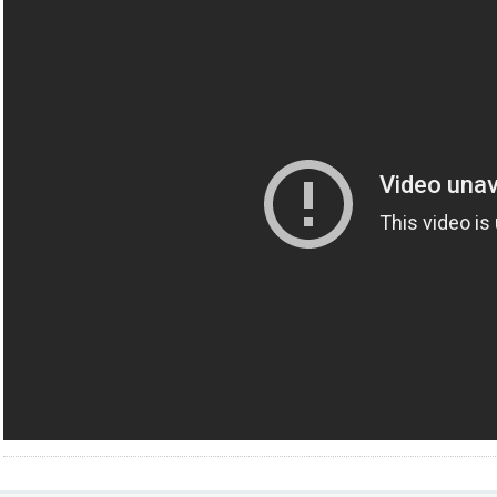
Интеграция с социальными сетями Facebook, Twitter, ВКонта
основными сервисами доставки и оплаты, системой 1С-Пред
Система адаптирована под мобильные устройства iOS, Android
выдает им мобильную версию сайта.
Система проходит постоянный аудит безопасности у специалист
наличия распространенных уязвимостей. Кроме того, компания-
сервис «Аудит безопасности». Сервис предоставляется бесплатн
зависимости от версии системы и даты её приобретения.