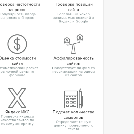
оверка частотности
Проверка позиций
запросов
сайта
Популярность ввода
Бесплатный чекер
запросов в Яндекс
занимаемых позиций в
Яндекс и Google
Оценка стоимости
Аффилированность
сайта
сайтов
втоматический расчет
Присутствует ли фильтр
рыночной цены по
пессимизации на одном
формуле
из сайтов
Яндекс ИКС
Подсчет количества
Проверка индекса
символов
качества сайтов по
Определяет точную
новому алгоритму
длинну проверяемого
текста