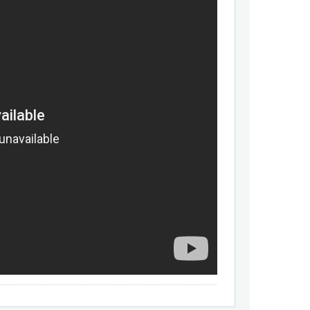
кте, Одноклассники, Живой Журнал, с
приятие и Яндекс.Маркетом.
, Blackberry, Windows Phone 7, Symbian и
ов команды ONsec, что снижает вероятность
разработчик предоставляет всем клиентам
о для всех клиентов UMI.CMS, вне