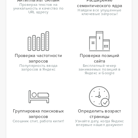
Антиплагиат онлайн
Расширение
Проверка текстов на
семантического ядра
уникальность и качество по
Найдем все упущенные
URL адресу
ключевые запросы!
Проверка частотности
Проверка позиций
запросов
сайта
Популярность ввода
Бесплатный чекер
запросов в Яндекс
занимаемых позиций в
Яндекс и Google
Группировка поисковых
Определить возраст
запросов
страницы
Сеошник спит, работа кипит!
Узнайте дату, когда Яндекс
впервые нашел документ