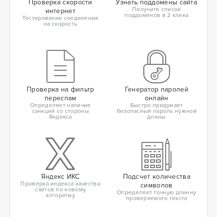
Проверка скорости
Узнать поддомены сайта
Получите список
интернет
поддоменов в 2 клика
Тестирование соединения
на скорость
Проверка на фильтр
Генератор паролей
переспам
онлайн
Определяет наличие
Быстро придумает
санкций со стороны
безопасный пароль нужной
Яндекса
длины
Яндекс ИКС
Подсчет количества
Проверка индекса качества
символов
сайтов по новому
Определяет точную длинну
алгоритму
проверяемого текста