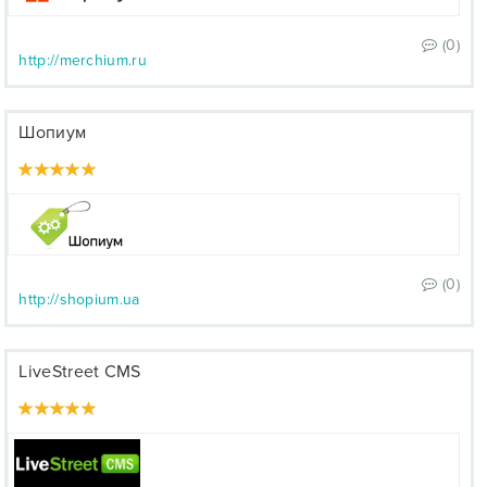
(0)
http://merchium.ru
Шопиум
(0)
http://shopium.ua
LiveStreet CMS