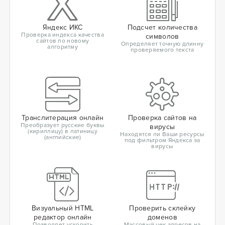
Яндекс ИКС
Подсчет количества
Проверка индекса качества
символов
сайтов по новому
Определяет точную длинну
алгоритму
проверяемого текста
Транслитерация онлайн
Проверка сайтов на
Преобразует русские буквы
вирусы
(кириллицу) в латиницу
Находятся ли Ваши ресурсы
(английские)
под фильтром Яндекса за
вирусы
Визуальный HTML
Проверить склейку
редактор онлайн
доменов
Позволяет ускорить
Массовый чек адресов на