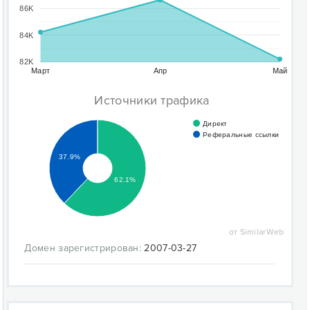
86K
84K
82K
Март
Апр
Май
Источники трафика
Директ
Реферальные ссылки
37.9%
62.1%
от SimilarWeb
Домен зарегистрирован:
2007-03-27