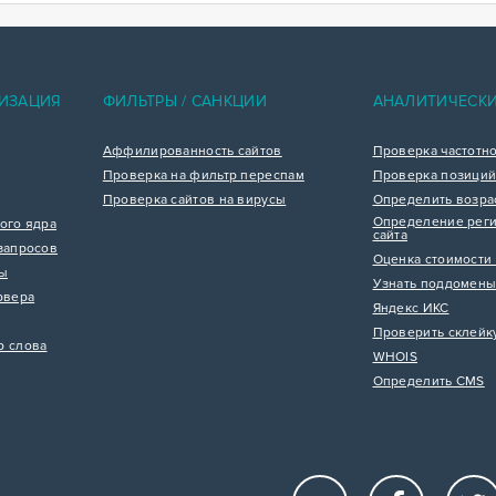
ИЗАЦИЯ
ФИЛЬТРЫ / САНКЦИИ
АНАЛИТИЧЕСК
Аффилированность сайтов
Проверка частотн
Проверка на фильтр переспам
Проверка позиций
Проверка сайтов на вирусы
Определить возра
Определение реги
ого ядра
сайта
запросов
Оценка стоимости 
цы
Узнать поддомены
рвера
Яндекс ИКС
Проверить склейк
р слова
WHOIS
Определить CMS