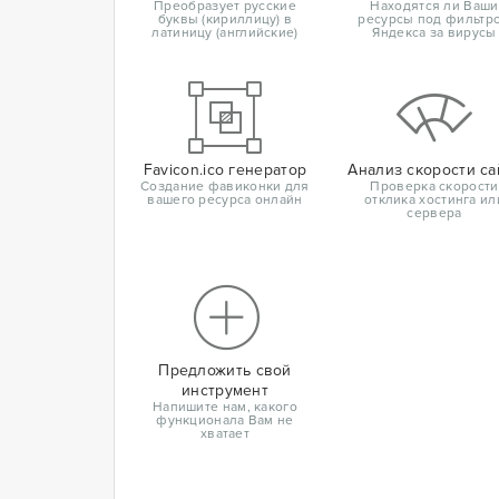
Преобразует русские
Находятся ли Ваши
буквы (кириллицу) в
ресурсы под фильтр
латиницу (английские)
Яндекса за вирусы
Favicon.ico генератор
Анализ скорости са
Создание фавиконки для
Проверка скорости
вашего ресурса онлайн
отклика хостинга ил
сервера
Предложить свой
инструмент
Напишите нам, какого
функционала Вам не
хватает