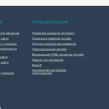
ИЕ
ПОЛЬЗОВАТЕЛЬСКИЕ
ости запросов
Проверка скорости интернет
 сайта
Генератор паролей онлайн
ст страницы
Подсчет количества символов
ональности
Транслитерация онлайн
Визуальный HTML редактор онлайн
сайта
Favicon.ico генератор
 сайта
Мой IP
Синтаксический разбор
у доменов
предложения