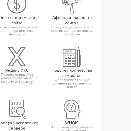
Оценка стоимости
Аффилированность
сайта
сайтов
втоматический расчет
Присутствует ли фильтр
рыночной цены по
пессимизации на одном
формуле
из сайтов
Яндекс ИКС
Подсчет количества
Проверка индекса
символов
качества сайтов по
Определяет точную
новому алгоритму
длинну проверяемого
текста
оверка заголовков
WHOIS
Информация о доменах:
сервера
дата регистрации,