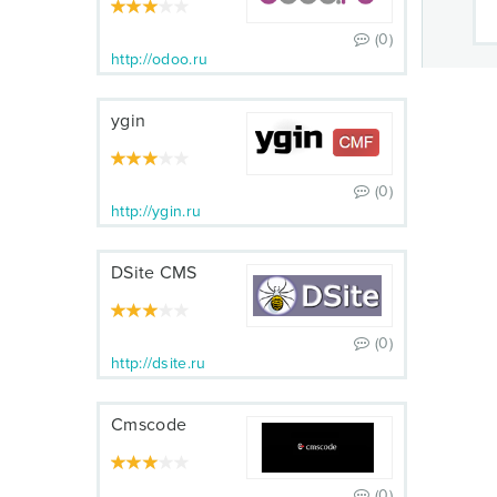
(0)
http://odoo.ru
ygin
(0)
http://ygin.ru
DSite CMS
(0)
http://dsite.ru
Cmscode
(0)