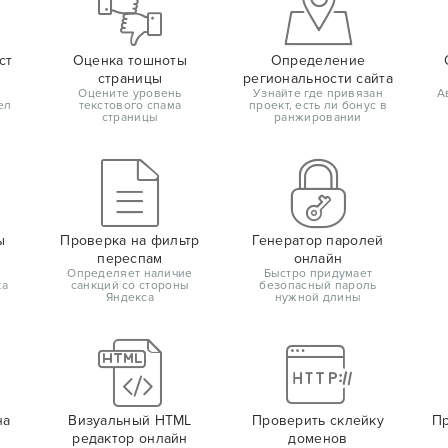
ст
Оценка тошноты
Определение
страницы
региональности сайта
Оцените уровень
Узнайте где привязан
А
ел
текстового спама
проект, есть ли бонус в
страницы
ранжировании
ы
Проверка на фильтр
Генератор паролей
переспам
онлайн
Определяет наличие
Быстро придумает
ка
санкций со стороны
безопасный пароль
Яндекса
нужной длины
на
Визуальный HTML
Проверить склейку
Пр
редактор онлайн
доменов