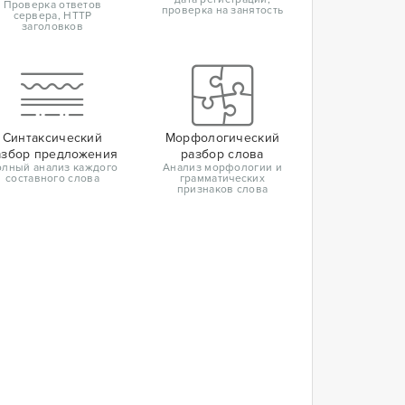
Проверка ответов
проверка на занятость
сервера, HTTP
заголовков
Синтаксический
Морфологический
азбор предложения
разбор слова
лный анализ каждого
Анализ морфологии и
составного слова
грамматических
признаков слова