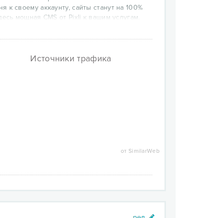
 к своему аккаунту, сайты станут на 100%
есь мощная CMS от Pixli к вашим услугам.
оем стиле. Откройте отдельный доступ к CMS
каунте.
аботу созданных сайтов в 99.99% случаев и
ат.
Источники трафика
от SimilarWeb