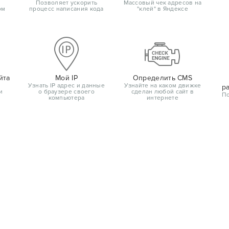
Позволяет ускорить
Массовый чек адресов на
ом
процесс написания кода
"клей" в Яндексе
йта
Мой IP
Определить CMS
Узнать IP адрес и данные
Узнайте на каком движке
р
и
о браузере своего
сделан любой сайт в
По
компьютера
интернете