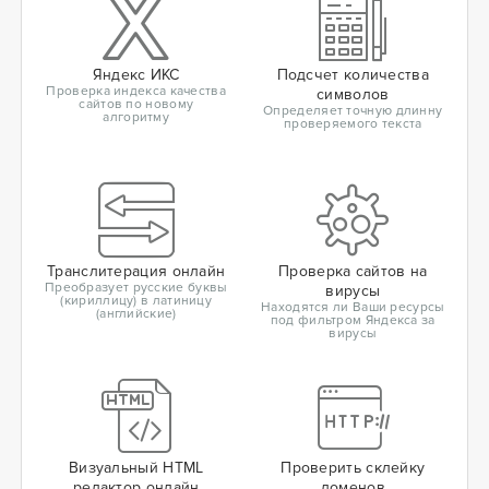
Яндекс ИКС
Подсчет количества
Проверка индекса качества
символов
сайтов по новому
Определяет точную длинну
алгоритму
проверяемого текста
Транслитерация онлайн
Проверка сайтов на
Преобразует русские буквы
вирусы
(кириллицу) в латиницу
Находятся ли Ваши ресурсы
(английские)
под фильтром Яндекса за
вирусы
Визуальный HTML
Проверить склейку
редактор онлайн
доменов