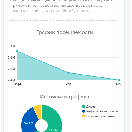
(распространяющееся по лицензии GNU GPL) веб-
приложение, предоставляющее возможность
создавать сайты для онлайн-обучения.
График посещаемости
3M
2.8M
2.6M
2.4M
Март
Апр
Май
Источники трафика
Директ
Реферальные ссылки
Почтовая рассылка
30.9%
62.1%