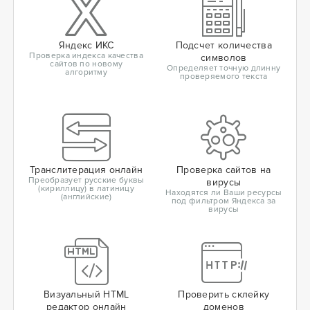
Яндекс ИКС
Подсчет количества
Проверка индекса качества
символов
сайтов по новому
Определяет точную длинну
алгоритму
проверяемого текста
Транслитерация онлайн
Проверка сайтов на
Преобразует русские буквы
вирусы
(кириллицу) в латиницу
Находятся ли Ваши ресурсы
(английские)
под фильтром Яндекса за
вирусы
Визуальный HTML
Проверить склейку
редактор онлайн
доменов