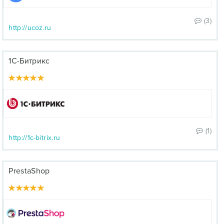
(3)
http://ucoz.ru
1С-Битрикс
(1)
http://1c-bitrix.ru
PrestaShop