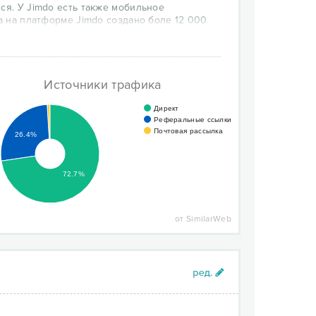
ся. У Jimdo есть также мобильное
да на платформе Jimdo создано боле 12 000
тки, сайты фотографов, сайты
енных демо-данными под разные
зможность изменить выбранный шаблон на
Источники трафика
Директ
Реферальные ссылки
Почтовая рассылка
26.4%
72.7%
от SimilarWeb