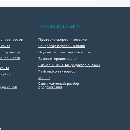
ИЕ
ПОЛЬЗОВАТЕЛЬСКИЕ
ости запросов
Проверка скорости интернет
 сайта
Генератор паролей онлайн
ст страницы
Подсчет количества символов
ональности
Транслитерация онлайн
Визуальный HTML редактор онлайн
сайта
Favicon.ico генератор
 сайта
Мой IP
Синтаксический разбор
у доменов
предложения