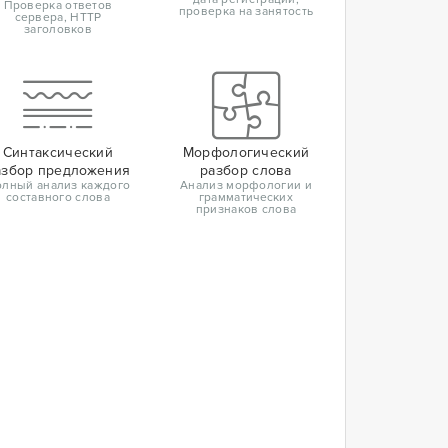
Проверка ответов
проверка на занятость
сервера, HTTP
заголовков
Синтаксический
Морфологический
азбор предложения
разбор слова
лный анализ каждого
Анализ морфологии и
составного слова
грамматических
признаков слова