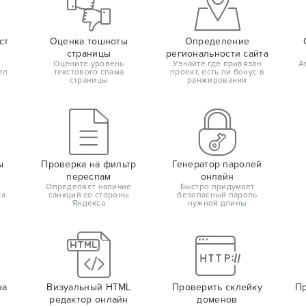
ст
Оценка тошноты
Определение
страницы
региональности сайта
Оцените уровень
Узнайте где привязан
А
ел
текстового спама
проект, есть ли бонус в
страницы
ранжировании
ы
Проверка на фильтр
Генератор паролей
переспам
онлайн
Определяет наличие
Быстро придумает
ка
санкций со стороны
безопасный пароль
Яндекса
нужной длины
на
Визуальный HTML
Проверить склейку
Пр
редактор онлайн
доменов