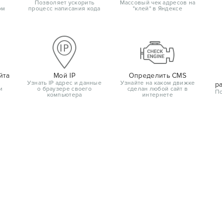
Позволяет ускорить
Массовый чек адресов на
ом
процесс написания кода
"клей" в Яндексе
йта
Мой IP
Определить CMS
Узнать IP адрес и данные
Узнайте на каком движке
р
и
о браузере своего
сделан любой сайт в
По
компьютера
интернете