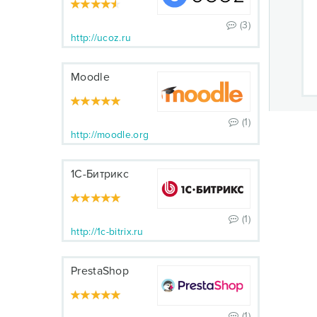
(3)
http://ucoz.ru
Moodle
(1)
http://moodle.org
1С-Битрикс
(1)
http://1c-bitrix.ru
PrestaShop
(1)