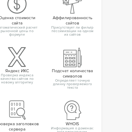
Оценка стоимости
Аффилированность
сайта
сайтов
втоматический расчет
Присутствует ли фильтр
рыночной цены по
пессимизации на одном
формуле
из сайтов
Яндекс ИКС
Подсчет количества
Проверка индекса
символов
качества сайтов по
Определяет точную
новому алгоритму
длинну проверяемого
текста
оверка заголовков
WHOIS
Информация о доменах:
сервера
дата регистрации,