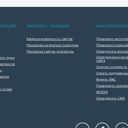
ИЗАЦИЯ
ФИЛЬТРЫ / САНКЦИИ
АНАЛИТИЧЕСК
Аффилированность сайтов
Проверка частотн
Проверка на фильтр переспам
Проверка позиций
Проверка сайтов на вирусы
Определить возра
Определение реги
ого ядра
сайта
запросов
Оценка стоимости 
цы
Узнать поддомены
рвера
Яндекс ИКС
Проверить склейк
р слова
WHOIS
Определить CMS