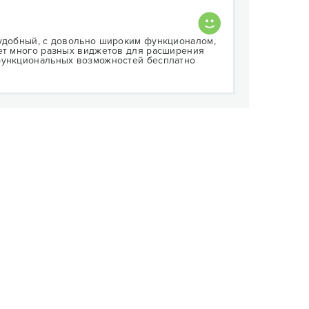
 удобный, с довольно широким функционалом,
еет много разных виджетов для расширения
функциональных возможностей бесплатно