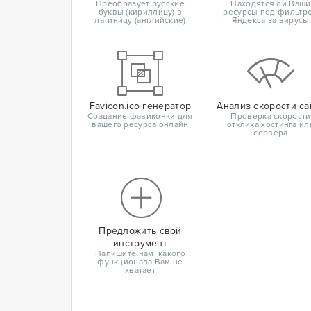
Преобразует русские
Находятся ли Ваши
буквы (кириллицу) в
ресурсы под фильтр
латиницу (английские)
Яндекса за вирусы
Favicon.ico генератор
Анализ скорости са
Создание фавиконки для
Проверка скорости
вашего ресурса онлайн
отклика хостинга ил
сервера
Предложить свой
инструмент
Напишите нам, какого
функционала Вам не
хватает