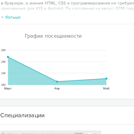
в браузере, а знания HTML, CSS и программирования не требуют
приложение для iOS и Android. По состоянию на август 2014 го
000 сайтов различной тематики: интернет-магазины, сайты-визи
больше
образовательных учреждений и т. д.
Пользователям при регистрации доступно 16 шаблонов, заполн
тематические направления. В административной существует во
График посещаемости
одну из 38 предложенных тем.
.3M
.2M
.1M
4M
Март
Апр
Май
Специализации