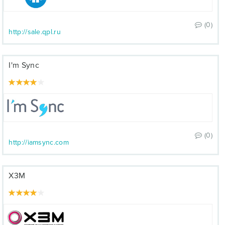
(0)
http://sale.qpl.ru
I'm Sync
(0)
http://iamsync.com
X3M