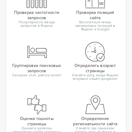
Проверка частотности
Проверка позиций
запросов
сайта
Популярность ввода
Бесплатный чекер
запросов в Яндекс
занимаемых позиций в
Яндекс и Google
Группировка поисковых
Определить возраст
запросов
страницы
Сеошник спит, работа кипит!
Узнайте дату, когда Яндекс
впервые нашел документ
Оценка тошноты
Определение
страницы
региональности сайта
Оцените уровень
Узнайте где привязан
текстового спама страницы
проект, есть ли бонус в