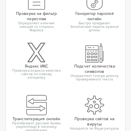
Проверка на фильтр
Генератор паролей
переспам
онлайн
Определяет наличие
Быстро придумает
санкций со стороны
безопасный пароль нужной
Яндекса
длины
Яндекс ИКС
Подсчет количества
Проверка индекса качества
символов
сайтов по новому
Определяет точную длинну
алгоритму
проверяемого текста
Транслитерация онлайн
Проверка сайтов на
Преобразует русские буквы
вирусы
(кириллицу) в латиницу
Находятся ли Ваши ресурсы
(английские)