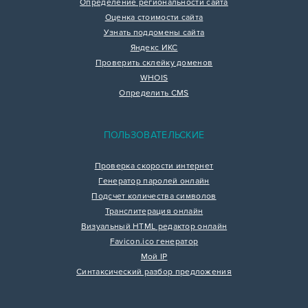
Определение региональности сайта
Оценка стоимости сайта
Узнать поддомены сайта
Яндекс ИКС
Проверить склейку доменов
WHOIS
Определить CMS
ПОЛЬЗОВАТЕЛЬСКИЕ
Проверка скорости интернет
Генератор паролей онлайн
Подсчет количества символов
Транслитерация онлайн
Визуальный HTML редактор онлайн
Favicon.ico генератор
Мой IP
Синтаксический разбор предложения