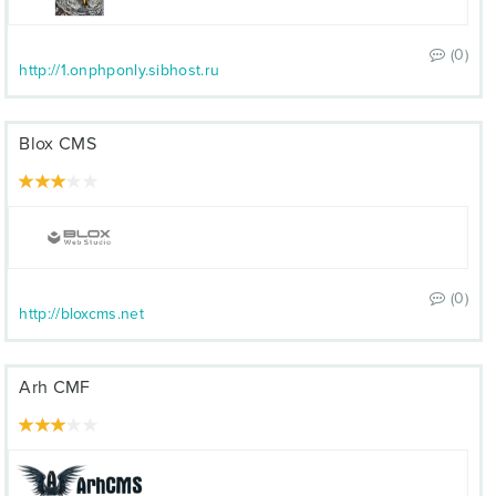
(0)
http://1.onphponly.sibhost.ru
Blox CMS
(0)
http://bloxcms.net
Arh CMF