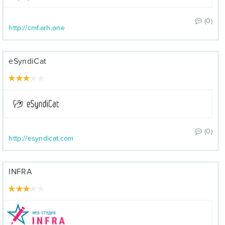
(0)
http://cmf.arh.one
eSyndiCat
(0)
http://esyndicat.com
INFRA