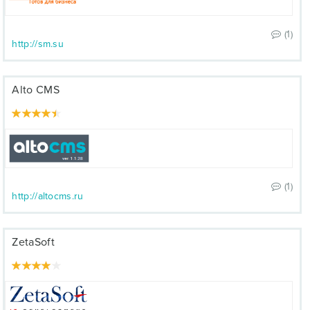
(1)
http://sm.su
Alto CMS
(1)
http://altocms.ru
ZetaSoft