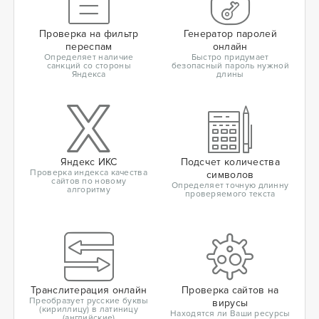
Проверка на фильтр
Генератор паролей
переспам
онлайн
Определяет наличие
Быстро придумает
санкций со стороны
безопасный пароль нужной
Яндекса
длины
Яндекс ИКС
Подсчет количества
Проверка индекса качества
символов
сайтов по новому
Определяет точную длинну
алгоритму
проверяемого текста
Транслитерация онлайн
Проверка сайтов на
Преобразует русские буквы
вирусы
(кириллицу) в латиницу
Находятся ли Ваши ресурсы
(английские)