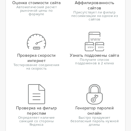
Оценка стоимости сайта
Аффилированность
Автоматический расчет
сайтов
рыночной цены по
Присутствует ли фильтр
формуле
пессимизации на одном из
сайтов
Проверка скорости
Узнать поддомены сайта
Получите список
интернет
поддоменов в 2 клика
Тестирование соединения
на скорость
Проверка на фильтр
Генератор паролей
переспам
онлайн
Определяет наличие
Быстро придумает
санкций со стороны
безопасный пароль нужной
Яндекса
длины