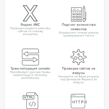
Яндекс ИКС
Подсчет количества
Проверка индекса качества
символов
сайтов по новому
Определяет точную длинну
алгоритму
проверяемого текста
Транслитерация онлайн
Проверка сайтов на
Преобразует русские буквы
вирусы
(кириллицу) в латиницу
Находятся ли Ваши ресурсы
(английские)
под фильтром Яндекса за
вирусы