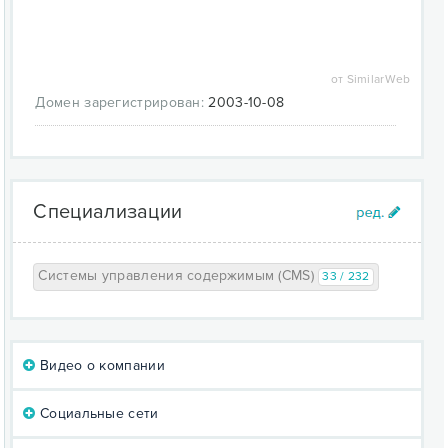
по таксономии и пользователям;
разграничение доступа пользователей к
материалам (ролевая модель);
динамическое построение меню;
от SimilarWeb
поддержка XML-форматов:
вывод документов в RDF/RSS;
Домен зарегистрирован:
2003-10-08
агрегация материалов с других сайтов;
BlogAPI для публикации материалов с
помощью внешних приложений;
авторизация через OpenID;
Специализации
символьные осмысленные URL (иначе
«человеко-понятные» — ЧПУ);
переводы интерфейса сайта на разные языки, а
также поддержка ведения разноязычного
Системы управления содержимым (CMS)
33 / 232
контента;
возможность создания сайтов с
пересекающимся содержимым (например общей
базой пользователей или общими настройками);
Видео о компании
раздельные конфигурации сайта для различных
виртуальных хостов (мультисайтинг), в том числе
собственные наборы модулей и тем
Социальные сети
оформления для каждого подсайта.;