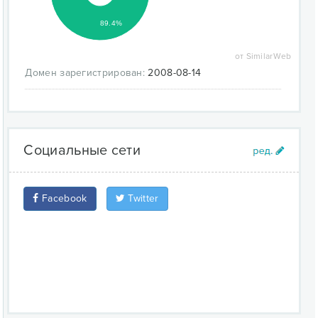
поддержка множества языков в кодировке UTF-
8;
89.4%
Live Update (ядро актуализируется одним
щелчком мыши)
от SimilarWeb
полнофункциональная система управления
Домен зарегистрирован:
2008-08-14
пользователями (user management)
Социальные сети
Facebook
Twitter