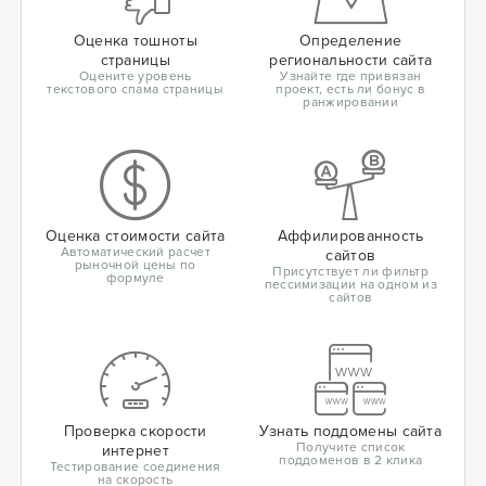
Оценка тошноты
Определение
страницы
региональности сайта
Оцените уровень
Узнайте где привязан
текстового спама страницы
проект, есть ли бонус в
ранжировании
Оценка стоимости сайта
Аффилированность
Автоматический расчет
сайтов
рыночной цены по
Присутствует ли фильтр
формуле
пессимизации на одном из
сайтов
Проверка скорости
Узнать поддомены сайта
Получите список
интернет
поддоменов в 2 клика
Тестирование соединения
на скорость