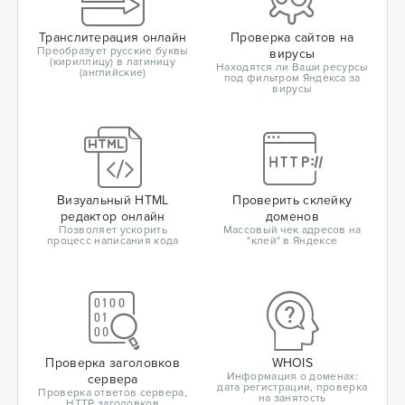
Транслитерация онлайн
Проверка сайтов на
Преобразует русские буквы
вирусы
(кириллицу) в латиницу
Находятся ли Ваши ресурсы
(английские)
под фильтром Яндекса за
вирусы
Визуальный HTML
Проверить склейку
редактор онлайн
доменов
Позволяет ускорить
Массовый чек адресов на
процесс написания кода
"клей" в Яндексе
Проверка заголовков
WHOIS
Информация о доменах:
сервера
дата регистрации, проверка
Проверка ответов сервера,
на занятость
HTTP заголовков