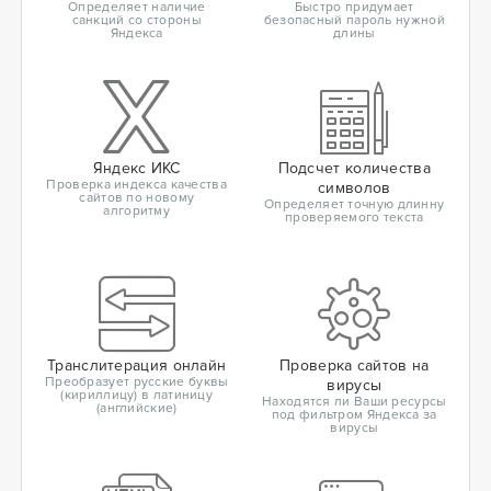
Определяет наличие
Быстро придумает
санкций со стороны
безопасный пароль нужной
Яндекса
длины
Яндекс ИКС
Подсчет количества
Проверка индекса качества
символов
сайтов по новому
Определяет точную длинну
алгоритму
проверяемого текста
Транслитерация онлайн
Проверка сайтов на
Преобразует русские буквы
вирусы
(кириллицу) в латиницу
Находятся ли Ваши ресурсы
(английские)
под фильтром Яндекса за
вирусы