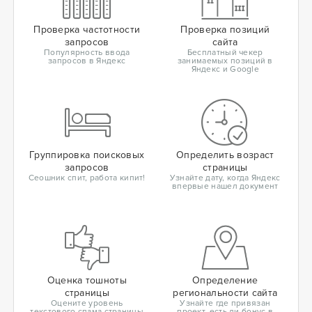
Проверка частотности
Проверка позиций
запросов
сайта
Популярность ввода
Бесплатный чекер
запросов в Яндекс
занимаемых позиций в
Яндекс и Google
Группировка поисковых
Определить возраст
запросов
страницы
Сеошник спит, работа кипит!
Узнайте дату, когда Яндекс
впервые нашел документ
Оценка тошноты
Определение
страницы
региональности сайта
Оцените уровень
Узнайте где привязан
текстового спама страницы
проект, есть ли бонус в