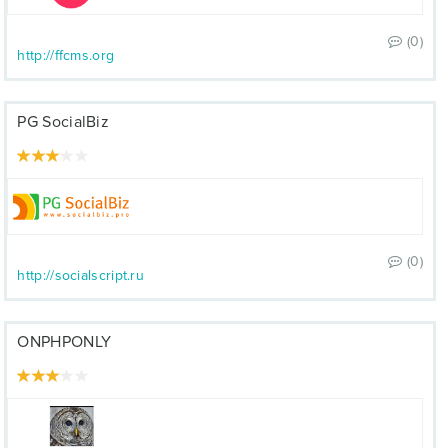
(0)
http://ffcms.org
PG SocialBiz
(0)
http://socialscript.ru
ONPHPONLY