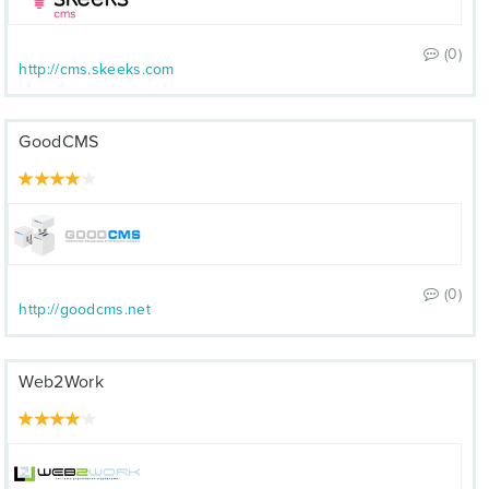
(0)
http://cms.skeeks.com
GoodCMS
(0)
http://goodcms.net
Web2Work