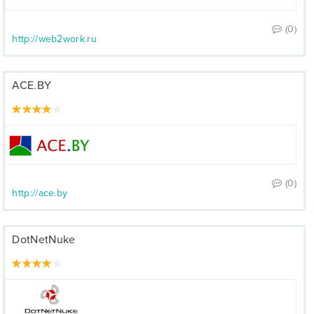
(0)
http://web2work.ru
ACE.BY
(0)
http://ace.by
DotNetNuke