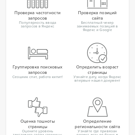
Проверка частотности
Проверка позиций
запросов
сайта
Популярность ввода
Бесплатный чекер
запросов в Яндекс
занимаемых позиций в
Яндекс и Google
Группировка поисковых
Определить возраст
запросов
страницы
Сеошник спит, работа кипит!
Узнайте дату, когда Яндекс
впервые нашел документ
Оценка тошноты
Определение
страницы
региональности сайта
Оцените уровень
Узнайте где привязан
текстового спама страницы
проект, есть ли бонус в