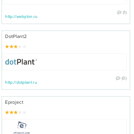
(1)
http://webylon.ru
DotPlant2
(0)
http://dotplant.ru
Eproject