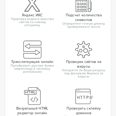
Яндекс ИКС
Подсчет количества
Проверка индекса качества
символов
сайтов по новому
Определяет точную длинну
алгоритму
проверяемого текста
Транслитерация онлайн
Проверка сайтов на
Преобразует русские буквы
вирусы
(кириллицу) в латиницу
Находятся ли Ваши ресурсы
(английские)
под фильтром Яндекса за
вирусы
Визуальный HTML
Проверить склейку
редактор онлайн
доменов