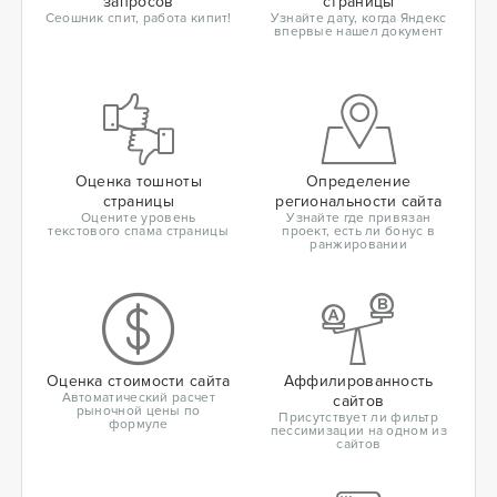
запросов
страницы
Сеошник спит, работа кипит!
Узнайте дату, когда Яндекс
впервые нашел документ
Оценка тошноты
Определение
страницы
региональности сайта
Оцените уровень
Узнайте где привязан
текстового спама страницы
проект, есть ли бонус в
ранжировании
Оценка стоимости сайта
Аффилированность
Автоматический расчет
сайтов
рыночной цены по
Присутствует ли фильтр
формуле
пессимизации на одном из
сайтов