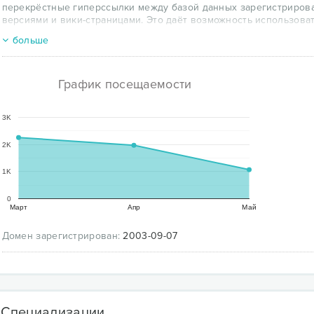
перекрёстные гиперссылки между базой данных зарегистриров
версиями и вики-страницами. Это даёт возможность использоват
доступа к системе контроля версий Subversion и Git, а также чере
больше
Поддерживаются базы данных SQLite, PostgreSQL, MySQL и Mari
График посещаемости
3K
2K
1K
0
Март
Апр
Май
Домен зарегистрирован:
2003-09-07
Специализации