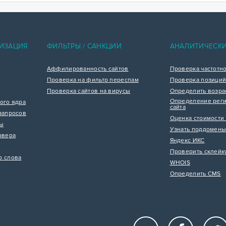
ИЗАЦИЯ
ФИЛЬТРЫ / САНКЦИИ
АНАЛИТИЧЕСК
Аффилированность сайтов
Проверка частотн
Проверка на фильтр переспам
Проверка позиций
Проверка сайтов на вирусы
Определить возра
Определение реги
ого ядра
сайта
запросов
Оценка стоимости 
цы
Узнать поддомены
рвера
Яндекс ИКС
Проверить склейк
р слова
WHOIS
Определить CMS