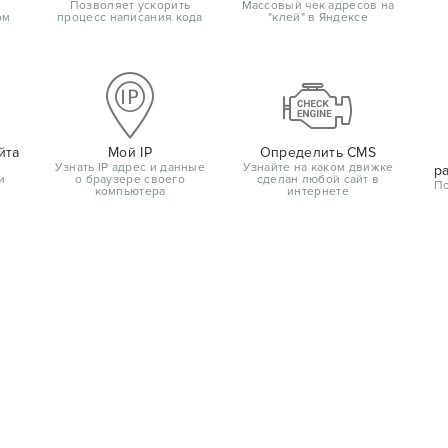
Позволяет ускорить
Массовый чек адресов на
ом
процесс написания кода
"клей" в Яндексе
йта
Мой IP
Определить CMS
Узнать IP адрес и данные
Узнайте на каком движке
р
и
о браузере своего
сделан любой сайт в
По
компьютера
интернете