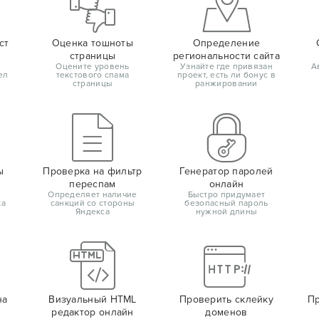
ст
Оценка тошноты
Определение
страницы
региональности сайта
Оцените уровень
Узнайте где привязан
А
ел
текстового спама
проект, есть ли бонус в
страницы
ранжировании
ы
Проверка на фильтр
Генератор паролей
переспам
онлайн
Определяет наличие
Быстро придумает
ка
санкций со стороны
безопасный пароль
Яндекса
нужной длины
на
Визуальный HTML
Проверить склейку
Пр
редактор онлайн
доменов