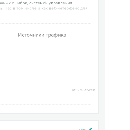
анных ошибок, системой управления
ь Trac в том числе и как веб-интерфейс для
з плагины, к Mercurial, Bazaar и другим.
aDB.
Источники трафика
от SimilarWeb