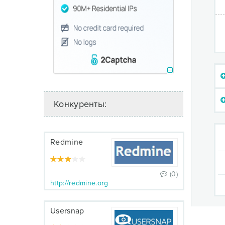
Конкуренты:
Redmine
(0)
http://redmine.org
Usersnap