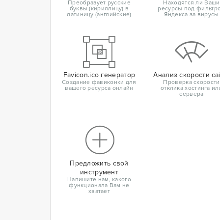
Преобразует русские
Находятся ли Ваши
буквы (кириллицу) в
ресурсы под фильтр
латиницу (английские)
Яндекса за вирусы
Favicon.ico генератор
Анализ скорости са
Создание фавиконки для
Проверка скорости
вашего ресурса онлайн
отклика хостинга ил
сервера
Предложить свой
инструмент
Напишите нам, какого
функционала Вам не
хватает