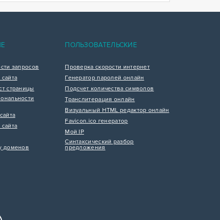
ИЕ
ПОЛЬЗОВАТЕЛЬСКИЕ
ости запросов
Проверка скорости интернет
 сайта
Генератор паролей онлайн
ст страницы
Подсчет количества символов
ональности
Транслитерация онлайн
Визуальный HTML редактор онлайн
сайта
Favicon.ico генератор
 сайта
Мой IP
Синтаксический разбор
у доменов
предложения