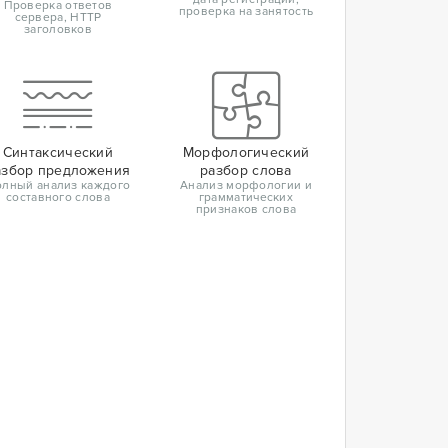
Проверка ответов
проверка на занятость
сервера, HTTP
заголовков
Синтаксический
Морфологический
азбор предложения
разбор слова
лный анализ каждого
Анализ морфологии и
составного слова
грамматических
признаков слова