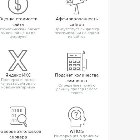
Оценка стоимости
Аффилированность
сайта
сайтов
втоматический расчет
Присутствует ли фильтр
рыночной цены по
пессимизации на одном
формуле
из сайтов
Яндекс ИКС
Подсчет количества
Проверка индекса
символов
качества сайтов по
Определяет точную
новому алгоритму
длинну проверяемого
текста
оверка заголовков
WHOIS
Информация о доменах:
сервера
дата регистрации,