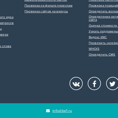
Проверка на фильтр переспам
Проверка позиций
Проверка сайтов на вирусы
Определить возра
Определение реги
ого ядра
сайта
запросов
Оценка стоимости 
цы
Узнать поддомены
рвера
Яндекс ИКС
Проверить склейк
р слова
WHOIS
Определить CMS
info@be1.ru