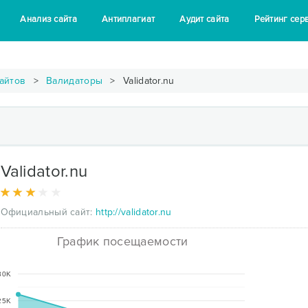
Анализ сайта
Антиплагиат
Аудит сайта
Рейтинг сер
айтов
Валидаторы
Validator.nu
Validator.nu
Официальный сайт:
http://validator.nu
График посещаемости
30K
25K