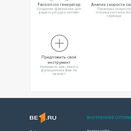
Favicon.ico генератор
Анализ скорости са
Создание фавиконки для
Проверка скорости
вашего ресурса онлайн
отклика хостинга ил
сервера
Предложить свой
инструмент
Напишите нам, какого
функционала Вам не
хватает
ВНУТРЕННЯЯ ОПТИМ
Анализ сайта