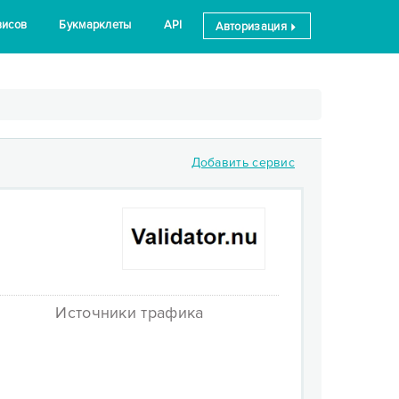
висов
Букмарклеты
API
Авторизация
Добавить сервис
Источники трафика