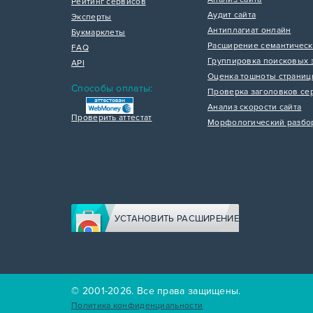
Рейтинг сервисов
Аудит сайта
Эксперты
Антиплагиат онлайн
Букмарклеты
Расширение семантическ
FAQ
Группировка поисковых 
API
Оценка тошноты страни
Способы оплаты:
Проверка заголовков се
Анализ скорости сайта
Проверить аттестат
Морфологический разбо
УСТАНОВИТЬ РАСШИРЕНИЕ
© 2001-2026. Все права защищены.
Политика конфиденциальности