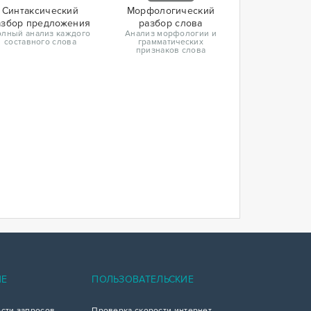
Синтаксический
Морфологический
азбор предложения
разбор слова
лный анализ каждого
Анализ морфологии и
составного слова
грамматических
признаков слова
ИЕ
ПОЛЬЗОВАТЕЛЬСКИЕ
ости запросов
Проверка скорости интернет