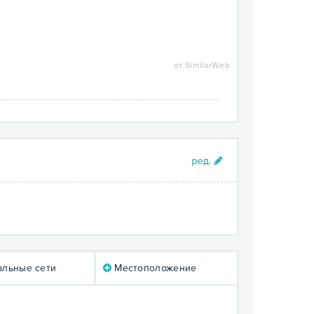
от SimilarWeb
льные сети
Местоположение