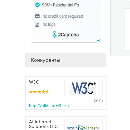
Конкуренты:
W3C
(1)
http://validator.w3.org
AI Internet
Solutions LLC