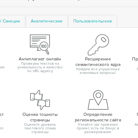
/ Санкции
Аналитические
Пользовательские
Антиплагиат онлайн
Расширение
Пр
Проверка текстов на
семантического ядра
кие
уникальность и качество
Найдем все упущенные
по URL адресу
ключевые запросы!
ст
Оценка тошноты
Определение
страницы
региональности сайта
Оцените уровень
Узнайте где привязан
А
ел
текстового спама
проект, есть ли бонус в
страницы
ранжировании