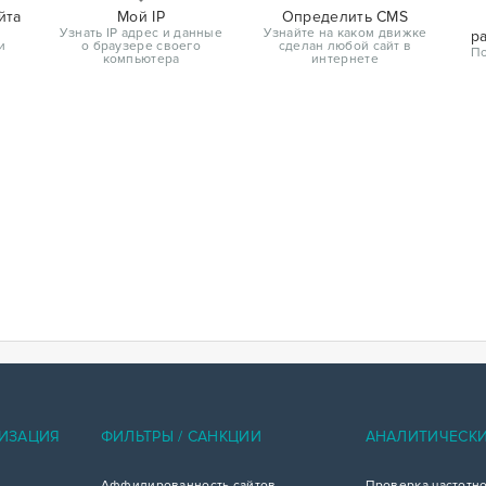
йта
Мой IP
Определить CMS
Узнать IP адрес и данные
Узнайте на каком движке
р
и
о браузере своего
сделан любой сайт в
По
компьютера
интернете
ИЗАЦИЯ
ФИЛЬТРЫ / САНКЦИИ
АНАЛИТИЧЕСК
Аффилированность сайтов
Проверка частотн