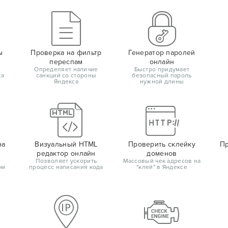
ы
Проверка на фильтр
Генератор паролей
переспам
онлайн
Определяет наличие
Быстро придумает
ка
санкций со стороны
безопасный пароль
Яндекса
нужной длины
на
Визуальный HTML
Проверить склейку
Пр
редактор онлайн
доменов
Позволяет ускорить
Массовый чек адресов на
ом
процесс написания кода
"клей" в Яндексе