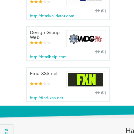
(0)
http://htmlvalidator.com
Design Group
Web
(0)
http://htmlhelp.com
Find-XSS.net
(0)
http://find-xss.net
На