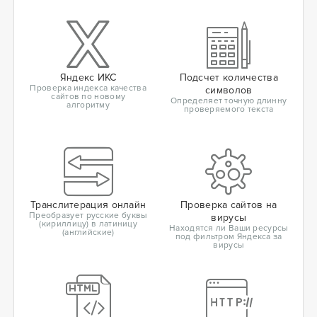
Яндекс ИКС
Подсчет количества
Проверка индекса качества
символов
сайтов по новому
Определяет точную длинну
алгоритму
проверяемого текста
Транслитерация онлайн
Проверка сайтов на
Преобразует русские буквы
вирусы
(кириллицу) в латиницу
Находятся ли Ваши ресурсы
(английские)
под фильтром Яндекса за
вирусы