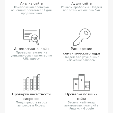
Анализ сайта
Аудит сайта
Комплексная проверка
Решаем проблемы. Найдем
основных показателей для
все технические ошибки
продвижения
Антиплагиат онлайн
Расширение
Проверка текстов на
семантического ядра
уникальность и качество по
Найдем все упущенные
URL адресу
ключевые запросы!
Проверка частотности
Проверка позиций
запросов
сайта
Популярность ввода
Бесплатный чекер
запросов в Яндекс
занимаемых позиций в
Яндекс и Google